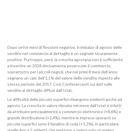
Dopo sette mesi di flessioni negative, il rimbalzo di agosto delle
vendite nel commercio al dettaglio è un segnale sicuramente
positivo. Purtroppo, però, la crescita agostana non è sufficiente
a invertire un 2018 decisamente povero per il commercio,
soprattutto per i piccoli negozi, che nei primi 8 mesi dell’anno
segnano un calo dell’1,1% del valore delle vendite rispetto allo
stesso periodo del 2017. Così Confesercenti sui dati sulle
vendite al dettaglio diffusi dall’Istat.
Le difficoltà delle piccole superfici rimangono evidenti anche ad
agosto. La crescita in valore rilevata nel mese dall’Istat è infatti
da attribuire principalmente a commercio elettronico (+8,6%) e
grande distribuzione (+2,4%), mentre le imprese operanti su
piccole superfici sono il fanalino di coda (+1,3%), in particolare
quelle fino a 5 addetti, che mettono a segno solo un magro