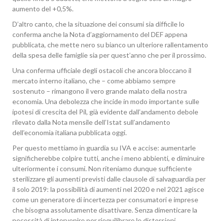
aumento del +0,5%.
D’altro canto, che la situazione dei consumi sia difficile lo
conferma anche la Nota d’aggiornamento del DEF appena
pubblicata, che mette nero su bianco un ulteriore rallentamento
della spesa delle famiglie sia per quest’anno che per il prossimo.
Una conferma ufficiale degli ostacoli che ancora bloccano il
mercato interno italiano, che – come abbiamo sempre
sostenuto – rimangono il vero grande malato della nostra
economia. Una debolezza che incide in modo importante sulle
ipotesi di crescita del Pil, già evidente dall’andamento debole
rilevato dalla Nota mensile dell’Istat sull’andamento
dell’economia italiana pubblicata oggi.
Per questo mettiamo in guardia su IVA e accise: aumentarle
significherebbe colpire tutti, anche i meno abbienti, e diminuire
ulteriormente i consumi. Non riteniamo dunque sufficiente
sterilizzare gli aumenti previsti dalle clausole di salvaguardia per
il solo 2019: la possibilità di aumenti nel 2020 e nel 2021 agisce
come un generatore di incertezza per consumatori e imprese
che bisogna assolutamente disattivare. Senza dimenticare la
necessità di intervenire per riequilibrare le distorsioni