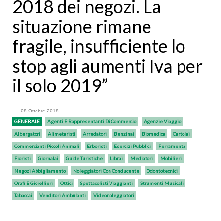
2018 dei negozi. La
situazione rimane
fragile, insufficiente lo
stop agli aumenti Iva per
il solo 2019”
08 Ottobre 2018
GENERALE
Agenti E Rappresentanti Di Commercio
Agenzie Viaggio
Albergatori
Alimetaristi
Arredatori
Benzinai
Biomedica
Cartolai
Commercianti Piccoli Animali
Erboristi
Esercizi Pubblici
Ferramenta
Fioristi
Giornalai
Guide Turistiche
Librai
Mediatori
Mobilieri
Negozi Abbigliamento
Noleggiatori Con Conducente
Odontotecnici
Orafi E Gioiellieri
Ottici
Spettacolisti Viaggianti
Strumenti Musicali
Tabaccai
Venditori Ambulanti
Videonoleggiatori