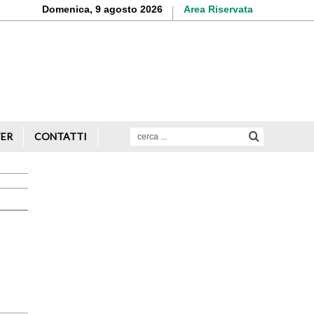
Domenica, 9 agosto 2026
Area Riservata
Aderisci o rinnova
la tua iscrizione
Scopri di più
TER
CONTATTI
Avvio attività
Servizi alle imprese
Credito e finanziamenti
Rappresentanza di categoria
Formazione e aggiornamento