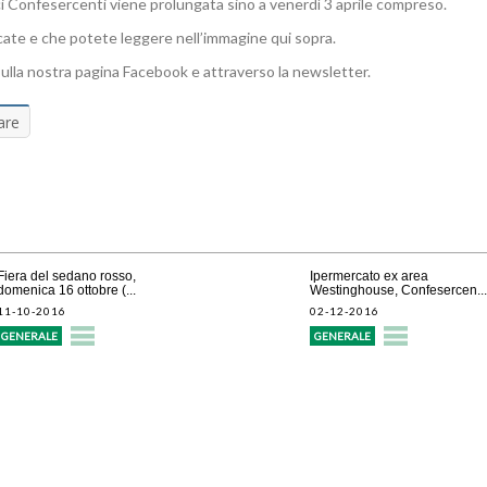
ici Confesercenti viene prolungata sino a venerdì 3 aprile compreso.
cate e che potete leggere nell’immagine qui sopra.
sulla nostra pagina Facebook e attraverso la newsletter.
are
Fiera del sedano rosso,
Ipermercato ex area
domenica 16 ottobre (...
Westinghouse, Confesercen...
11-10-2016
02-12-2016
GENERALE
GENERALE