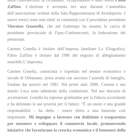
della Confesercenti di Orbassano; vicepresidente è stato eletto
Fabio
Zaffino
. L’elezione è avvenuta ieri sera durante l’assemblea
dell’associazione svoltasi nella Sala Rappresentanza di Arredoporte. I
nuovi vertici sono stati eletti in continuità con il precedente presidente
Vincenzo Guastella
, che nel frattempo ha assunto la carica di
presidente provinciale di Fipac-Confesercenti, la federazione dei
pensionati.
Carmen Gonella è titolare dell’impresa familiare La Eliografica;
Fabio Zaffino è titolare dal 1996 del negozio di abbigliamento
maschile L’impronta.
Carmen Gonella, conosciuta e rispettata nel tessuto economico e
sociale di Orbassano, porta avanti con successo l’azienda di famiglia,
fondata dai suoceri nel 1981. Nei primi anni 2000, Carmen e suo
marito Luca sono subentrati nella conduzione. Nel suo discorso di
accettazione, Gonella ha espresso gratitudine per la fiducia accordatale
e ha delineato le sue priorità per il futuro: “È un onore e una grande
responsabilità – ha detto – essere eletta a una funzione così
importante.
Mi impegno a lavorare con dedizione e trasparenza
per sostenere e sviluppare il commercio locale, promuovendo
iniziative che favoriscano la crescita economica e il benessere della