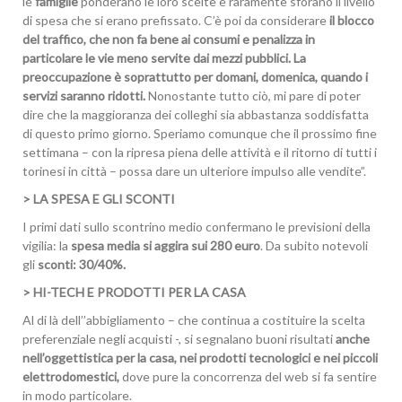
le
famiglie
ponderano le loro scelte e raramente sforano il livello
di spesa che si erano prefissato. C’è poi da considerare
il blocco
del traffico, che non fa bene ai consumi e penalizza in
particolare le vie meno servite dai mezzi pubblici. La
preoccupazione è soprattutto per domani, domenica, quando i
servizi saranno ridotti.
Nonostante tutto ciò, mi pare di poter
dire che la maggioranza dei colleghi sia abbastanza soddisfatta
di questo primo giorno. Speriamo comunque che il prossimo fine
settimana – con la ripresa piena delle attività e il ritorno di tutti i
torinesi in città – possa dare un ulteriore impulso alle vendite”.
> LA SPESA E GLI SCONTI
I primi dati sullo scontrino medio confermano le previsioni della
vigilia: la
spesa media si aggira sui 280 euro
. Da subito notevoli
gli
sconti: 30/40%.
> HI-TECH E PRODOTTI PER LA CASA
Al di là dell’’abbigliamento – che continua a costituire la scelta
preferenziale negli acquisti -, si segnalano buoni risultati
anche
nell’oggettistica per la casa, nei prodotti tecnologici e nei piccoli
elettrodomestici,
dove pure la concorrenza del web si fa sentire
in modo particolare.