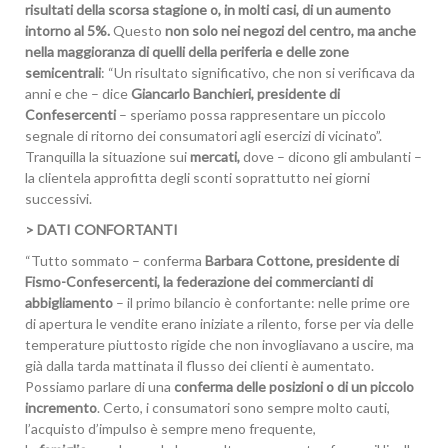
risultati della scorsa stagione o, in molti casi, di un aumento
intorno al 5%.
Questo
non solo
nei negozi del centro, ma anche
nella maggioranza di quelli della periferia e delle zone
semicentrali
: “Un risultato significativo, che non si verificava da
anni e che – dice
Giancarlo Banchieri, presidente di
Confesercenti
– speriamo possa rappresentare un piccolo
segnale di ritorno dei consumatori agli esercizi di vicinato”.
Tranquilla la situazione sui
mercati,
dove – dicono gli ambulanti –
la clientela approfitta degli sconti soprattutto nei giorni
successivi.
> DATI CONFORTANTI
“Tutto sommato – conferma
Barbara Cottone, presidente di
Fismo-Confesercenti, la federazione dei commercianti di
abbigliamento
– il primo bilancio è confortante: nelle prime ore
di apertura le vendite erano iniziate a rilento, forse per via delle
temperature piuttosto rigide che non invogliavano a uscire, ma
già dalla tarda mattinata il flusso dei clienti è aumentato.
Possiamo parlare di una
conferma delle posizioni o di un piccolo
incremento
. Certo, i consumatori sono sempre molto cauti,
l’acquisto d’impulso è sempre meno frequente,