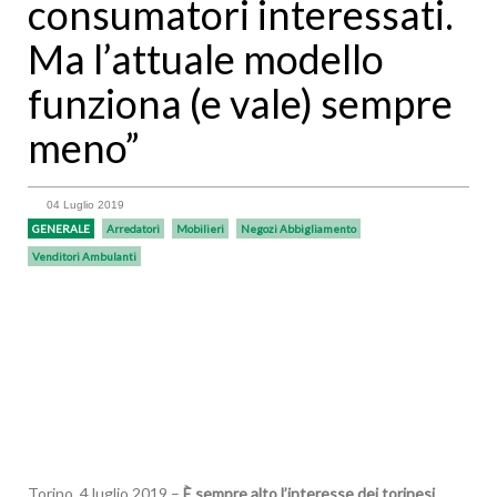
consumatori interessati.
Ma l’attuale modello
funziona (e vale) sempre
meno”
04 Luglio 2019
GENERALE
Arredatori
Mobilieri
Negozi Abbigliamento
Venditori Ambulanti
Torino, 4 luglio 2019 –
È
sempre alto l’interesse dei torinesi