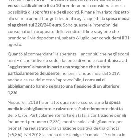
verso i saldi: almeno 8 su 10
prenderanno in considerazione la
possibilità di approfittare degli sconti. Rimane invariato rispetto
allo scorso anno il budget destinato agli acquisti:
la spesa media
si aggirerà sui 220/240 euro.
Sono queste le intenzioni dei
consumatori a proposito delle vendite di fine stagione che
prendono il via dopodomani, sabato 6 luglio, per concludersi il 31
agosto.
Quanto ai commercianti, la speranza – ancor più che negli scorsi
anni – è che un livello soddisfacente di vendite contribuisca ad
“aggiustare” almeno in parte una stagione che è stata
particolarmente deludente
: nei primi cinque mesi del 2019,
anche a causa del meteo imprevedibile, i
consumi di
abbigliamento hanno segnato una flessione di un ulteriore
1,3%
.
Neppure il 2018 ha brillato: durante lo scorso anno
la spesa
media in abbigliamento e calzature si è ulteriormente ridotta
dello 0,7%. Particolarmente forte è stata la contrazione per gli
indumenti per uomo (-2,3%), mentre solo l’abbigliamento per
neonati ha registrato una variazione positiva degna di nota
(+5,3%). Nel 2018 la spesa delle famiglie in moda si è ridotta in