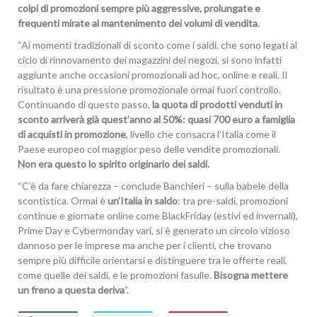
colpi di promozioni sempre più aggressive, prolungate e
frequenti mirate al mantenimento dei volumi di vendita
.
“Ai momenti tradizionali di sconto come i saldi, che sono legati al
ciclo di rinnovamento dei magazzini dei negozi, si sono infatti
aggiunte anche occasioni promozionali ad hoc, online e reali. Il
risultato è una pressione promozionale ormai fuori controllo.
Continuando di questo passo,
la quota di prodotti venduti in
sconto arriverà già quest’anno al 50%: quasi 700 euro a famiglia
di acquisti in promozione
, livello che consacra l’Italia come il
Paese europeo col maggior peso delle vendite promozionali.
Non era questo lo spirito originario dei saldi.
“C’è da fare chiarezza – conclude Banchieri – sulla babele della
scontistica. Ormai è
un’Italia in saldo
: tra pre-saldi, promozioni
continue e giornate online come BlackFriday (estivi ed invernali),
Prime Day e Cybermonday vari, si è generato un circolo vizioso
dannoso per le imprese ma anche per i clienti, che trovano
sempre più difficile orientarsi e distinguere tra le offerte reali,
come quelle dei saldi, e le promozioni fasulle.
Bisogna mettere
un freno a questa deriva
”.