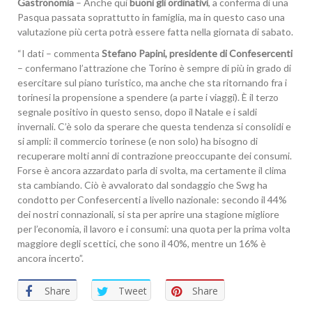
Gastronomia
– Anche qui
buoni gli ordinativi
, a conferma di una
Pasqua passata soprattutto in famiglia, ma in questo caso una
valutazione più certa potrà essere fatta nella giornata di sabato.
“I dati – commenta
Stefano Papini, presidente di Confesercenti
– confermano l’attrazione che Torino è sempre di più in grado di
esercitare sul piano turistico, ma anche che sta ritornando fra i
torinesi la propensione a spendere (a parte i viaggi). È il terzo
segnale positivo in questo senso, dopo il Natale e i saldi
invernali. C’è solo da sperare che questa tendenza si consolidi e
si ampli: il commercio torinese (e non solo) ha bisogno di
recuperare molti anni di contrazione preoccupante dei consumi.
Forse è ancora azzardato parla di svolta, ma certamente il clima
sta cambiando. Ciò è avvalorato dal sondaggio che Swg ha
condotto per Confesercenti a livello nazionale: secondo il 44%
dei nostri connazionali, si sta per aprire una stagione migliore
per l’economia, il lavoro e i consumi: una quota per la prima volta
maggiore degli scettici, che sono il 40%, mentre un 16% è
ancora incerto”.
Share
Tweet
Share