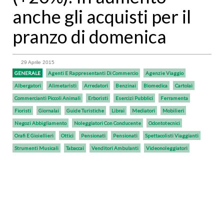
anche gli acquisti per il
pranzo di domenica
29 Aprile 2015
GENERALE
Agenti E Rappresentanti Di Commercio
Agenzie Viaggio
Albergatori
Alimetaristi
Arredatori
Benzinai
Biomedica
Cartolai
Commercianti Piccoli Animali
Erboristi
Esercizi Pubblici
Ferramenta
Fioristi
Giornalai
Guide Turistiche
Librai
Mediatori
Mobilieri
Negozi Abbigliamento
Noleggiatori Con Conducente
Odontotecnici
Orafi E Gioiellieri
Ottici
Pensionati
Pensionati
Spettacolisti Viaggianti
Strumenti Musicali
Tabaccai
Venditori Ambulanti
Videonoleggiatori