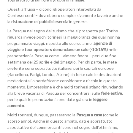
Questi afflussi – dicono gli operatori interpellati da
Confesercenti – dovrebbero complessivamente favorire anche
la
ristorazione e i pubblici esercizi
in genere.
La Pasqua nel segno del turismo che si prospetta per Torino
riguarda invece pochi torinesi, la maggioranza dei quali non ha
programmato viaggi: rispetto allo scorso anno,
agenzie di
viaggio e tour operators denunciano un calo (-10/15%)
nelle
prenotazioni a Pasqua come – almeno finora – per i due fine
settimana del 25 aprile e del 1maggio. Per chi parte, le mete
preferite sono soprattutto italiane, poi le capitali europee
(Barcellona, Parigi, Londra, Atene); in forte calo le destinazioni
mediorientali o nordafricane considerate a rischio in questo
momento. L’impressione è che molti torinesi stiano rinunciando
alla breve vacanza di Pasqua per concentrarsi sulle
ferie estive
,
per le quali le prenotazioni sono date già ora in
leggero
aumento
.
Molti torinesi, dunque, passeranno la
Pasqua a casa
(come lo
scorso anno). Anche in questo àmbito, dati e soprattutto
aspettative dei commercianti sono nel segno dell’ottimismo,