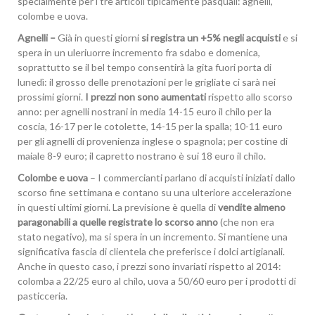
specialmente per i tre articoli tipicamente pasquali: agnelli,
colombe e uova.
Agnelli –
Già in questi giorni
si registra un +5% negli acquisti
e si
spera in un uleriuorre incremento fra sdabo e domenica,
soprattutto se il bel tempo consentirà la gita fuori porta di
lunedì: il grosso delle prenotazioni per le grigliate ci sarà nei
prossimi giorni.
I prezzi non sono aumentati
rispetto allo scorso
anno: per agnelli nostrani in media 14-15 euro il chilo per la
coscia, 16-17 per le cotolette, 14-15 per la spalla; 10-11 euro
per gli agnelli di provenienza inglese o spagnola; per costine di
maiale 8-9 euro; il capretto nostrano è sui 18 euro il chilo.
Colombe e uova
– I commercianti parlano di acquisti iniziati dallo
scorso fine settimana e contano su una ulteriore accelerazione
in questi ultimi giorni. La previsione è quella di
vendite almeno
paragonabili a quelle registrate lo scorso anno
(che non era
stato negativo), ma si spera in un incremento. Si mantiene una
significativa fascia di clientela che preferisce i dolci artigianali.
Anche in questo caso, i prezzi sono invariati rispetto al 2014:
colomba a 22/25 euro al chilo, uova a 50/60 euro per i prodotti di
pasticceria.