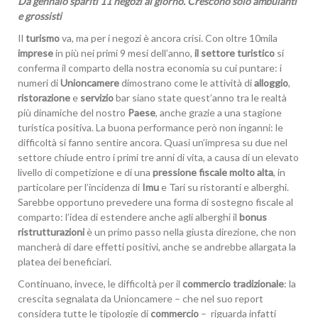
Da gennaio spariti 11 negozi al giorno. Crescono solo ambulanti
e grossisti
Il
turismo
va, ma per i negozi è ancora crisi. Con oltre 10mila
imprese
in più nei primi 9 mesi dell’anno,
il settore turistico
si
conferma il comparto della nostra economia su cui puntare: i
numeri di
Unioncamere
dimostrano come le attività di
alloggio
,
ristorazione
e
servizio
bar siano state quest’anno tra le realtà
più dinamiche del nostro
Paese
, anche grazie a una stagione
turistica positiva. La buona performance però non inganni: le
difficoltà si fanno sentire ancora. Quasi un’impresa su due nel
settore chiude entro i primi tre anni di vita, a causa di un elevato
livello di competizione e di una
pressione fiscale molto alta
, in
particolare per l’incidenza di
Imu
e Tari su ristoranti e alberghi.
Sarebbe opportuno prevedere una forma di sostegno fiscale al
comparto: l’idea di estendere anche agli alberghi il
bonus
ristrutturazioni
è un primo passo nella giusta direzione, che non
mancherà di dare effetti positivi, anche se andrebbe allargata la
platea dei beneficiari.
Continuano, invece, le difficoltà per il
commercio tradizionale
: la
crescita segnalata da Unioncamere – che nel suo report
considera tutte le tipologie di
commercio
– riguarda infatti