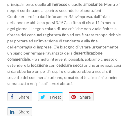
principalmente quello all’
ingrosso
e quello
ambulante
. Mentre i
negozi continuano a sparire: secondo le elaborazioni
Confesercenti su dati Infocamere/Movimpresa, dall’inizio
dell’anno ne abbiamo persi 3.157, al ritmo di circa 11 in meno
ogni giorno. Il segno chiaro di una crisi che non vuole finire: la
ripresa dei consumi registrata fino ad ora è stata troppo debole
per portare ad un’inversione di tendenza e alla fine
dell’emorragia di imprese. C’è bisogno di varare urgentemente
un piano per fermare l’avanzata della
desertificazione
commerciale
. Fra i molti interventi possibili, abbiamo chiesto di
estendere la
locazione
con
cedolare secca
anche ai negozi: così
si darebbe loro un po’ di respiro e si aiuterebbe a ricucire il
tessuto del commercio urbano, ormai ridotto ai minimi termini
soprattutto nei piccoli centri abitati.
Share
Tweet
Share
Share