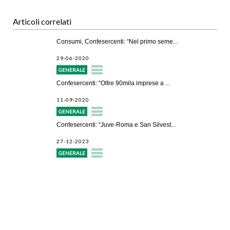
Articoli correlati
Consumi, Confesercenti: “Nel primo seme...
29-06-2020
GENERALE
Confesercenti: “Oltre 90mila imprese a ...
11-09-2020
GENERALE
Confesercenti: “Juve-Roma e San Silvest...
27-12-2023
GENERALE
Avvio attività
Servizi alle imprese
Credito e finanziamenti