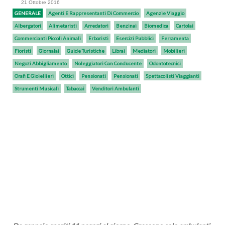
21 Ottobre 2016
GENERALE
Agenti E Rappresentanti Di Commercio
Agenzie Viaggio
Albergatori
Alimetaristi
Arredatori
Benzinai
Biomedica
Cartolai
Commercianti Piccoli Animali
Erboristi
Esercizi Pubblici
Ferramenta
Fioristi
Giornalai
Guide Turistiche
Librai
Mediatori
Mobilieri
Negozi Abbigliamento
Noleggiatori Con Conducente
Odontotecnici
Orafi E Gioiellieri
Ottici
Pensionati
Pensionati
Spettacolisti Viaggianti
Strumenti Musicali
Tabaccai
Venditori Ambulanti