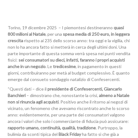
Torino, 19 dicembre 2025 – I piemontesi destineranno
quasi
800 milioni al Natale
, per una
spesa media di 250 euro, in leggera
crescita
rispetto ai 235 dello scorso anno: tra oggi e la vigilia, chi
non lo ha ancora fatto si metterà in cerca degli ultimi doni. Una
parte importante di questa somma verrà spesa nei punti vendita
fisici:
sei consumatori su dieci, infatti, faranno i propri acquisti
anche in un negozio
. Le
tredicesime
, in pagamento in questi
giorni, contribuiranno per metà al budget complessivo. È quanto
emerge dal consueto sondaggio natalizio di Confesercenti.
“Questi dati – dice il
presidente di Confesercenti, Giancarlo
Banchieri
– dimostrano che, nonostante la crisi,
almeno a Natale
non si rinuncia agli acquisti
. Positivo anche il ritorno ai negozi di
vicinato, un fenomeno che avevamo riscontrato anche lo scorso
anno: evidentemente, per una parte dei consumatori valgono
ancora i valori che solo i commerciante di fiducia può assicurare:
rapporto umano, continuità, qualità, tradizione
. Purtroppo, la
bulimia da sconti tipica del
Black Friday
ha fatto sì che già a