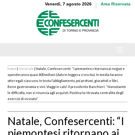
Venerdì, 7 agosto 2026
Area Riservata
home
|
Generale
| Natale, Confesercenti: “I piemontesi ritornano ai negozi e
spenderanno quasi 800 milioni (dato in leggera crescita). In media faranno
otto regali ciascuno. In testa l’abbigliamento, poi profumi, giocattoli e libri.
Bene gastronomia e vini. Viaggi in calo”. Il presidente Banchieri: “Nonostante
le difficoltà, non si rinuncia agli acquisti. Positiva la ritrovata centralità degli
esercizi di vicinato”
Natale, Confesercenti: “I
piemontesi ritornano ai