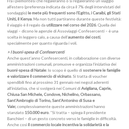
Fra i piemontesi che regaleranno o si regaleranno un viaggio
all’estero (preferenza indicata da circa il 7% degli intervistati del
sondaggio)
le mete più frequenti sono l’Egitto, i Caraibi, gli Stati
Uniti, il Kenya
. Ma non tutti partiranno durante queste festività:
il viaggio è il regalo da
utilizzare nel corso del 2026
. Quella dei
viaggi – dicono le agenzie di Assoviaggi-Confesercenti – è una
scelta in leggero calo, a causa dell’
aumento dei costi
,
specialmente per quanto riguarda i voli.
> I buoni-spesa di Confesercenti
Anche quest’anno Confesercenti, in collaborazione con diverse
amministrazioni comunali, promuove e organizza l’iniziativa dei
buoni-spesa di Natale
: lo scopo è quello di
sostenere le famiglie
e valorizzare il commercio di vicinato
. Si tratta di voucher
spendibili fino al prossimo 31 gennaio nei negozi aderenti
all’iniziativa, che si svolgerà nei Comuni di
Avigliana, Caprie,
Chiusa San Michele, Condove, Nichelino, Orbassano,
Sant’Ambrogio di Torino, Sant’Antonino di Susa e
Vaie;
complessivamente queste amministrazioni hanno
stanziato
150.000 euro
. “Si tratta – spiega il presidente
Banchieri – di un gesto concreto verso le famiglie in difficoltà.
Anche così
il commercio locale incentiva la solidarietà e la