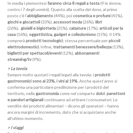
In media i piemontesi
faranno circa 8 regali a testa
(9 le donne,
contro i 7 degli uomini). Quanto alla scelta del dono, al primo
posto c’è l’
abbigliamento
(44%), poi
cosmetica e profumi
(41%),
giochi e giocattoli
(33%),
accessori moda
(26%),
libri
(26%),
gioielli e bigiotteria
(25%),
calzature
(17%),
articoli per la
casa
(16%),
oggettistica, gadget e collezionismo
(15%). Il 14%
comprerà
prodotti tecnologici
; stessa percentuale per
piccoli
elettrodomestici.
Infine,
trattamenti benessere/bellezza
(13%),
biglietti per spettacoli/eventi
(12%),
abbonamenti
streaming/tv
(9%).
> La tavola
Sempre molto quotati i regali legati alla tavola: i
prodotti
gastronomici sono al 23%, i vini al 19%.
Anche quest’anno si
conferma una particolare predilezione per i prodotti del
territorio, nella
gastronomia
come nel comparto
dolci
:
panettoni
e pandori artigianali
continuano ad attirare i consumatori. Le
vendite dei prodotti alimentari – dicono gli operatori – hanno
ancora margini di incremento, dato che si acquistano anche
all’ultimo momento.
> I viaggi