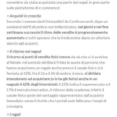
novembre sia stata acquistata una parte dei regali, in gran parte
sulle piattaforme di e-commerce”.
> Acquisti in crescita
Secondo i commercianti interpellati da Confesercenti, dopo un
weekend dell’8 dicembre non brillantissimo,
nei giorni e nei fine
settimana successivi il ritmo delle vendite è progressivamente
aumentato
e tutti sperano che le tredicesime diano un ulteriore
slancio agli acquisti.
> Il ritorno nei negozi
Il ricorso ai punti di vendita fisici cresce
via via che ci si avvicina
al Natale: nel periodo del Black Friday la quota di persone che
hanno acquistato un regalo anche presso il canale fisico si è
fermata al 32%. Fra il 16 e il 24 dicembre, invece,
si dichiara
intenzionato ad acquistare (o lo ha già fatto) anche in un
negozio il 62% degli intervistati
; il 22% indica il supermercato e il
17% il mercato/mercatino. A ridosso della scadenza, infatti, il
canale fisico gode del vantaggio rappresentato dall’acquisto
immediato senza il rischio che i portali web falliscano i tempi di
consegna.
> I regali