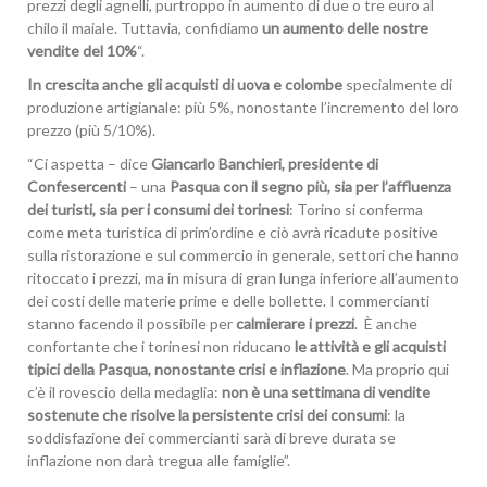
prezzi degli agnelli, purtroppo in aumento di due o tre euro al
chilo il maiale. Tuttavia, confidiamo
un aumento delle nostre
vendite del 10%
“.
In crescita anche gli acquisti di uova e colombe
specialmente di
produzione artigianale: più 5%, nonostante l’incremento del loro
prezzo (più 5/10%).
“Ci aspetta – dice
Giancarlo Banchieri, presidente di
Confesercenti
– una
Pasqua con il segno più, sia per l’affluenza
dei turisti, sia per i consumi dei torinesi
: Torino si conferma
come meta turistica di prim’ordine e ciò avrà ricadute positive
sulla ristorazione e sul commercio in generale, settori che hanno
ritoccato i prezzi, ma in misura di gran lunga inferiore all’aumento
dei costi delle materie prime e delle bollette. I commercianti
stanno facendo il possibile per
calmierare i prezzi
. È anche
confortante che i torinesi non riducano
le attività e gli acquisti
tipici della Pasqua, nonostante crisi e inflazione
. Ma proprio qui
c’è il rovescio della medaglia:
non è una settimana di vendite
sostenute che risolve la persistente crisi dei consumi
: la
soddisfazione dei commercianti sarà di breve durata se
inflazione non darà tregua alle famiglie”.