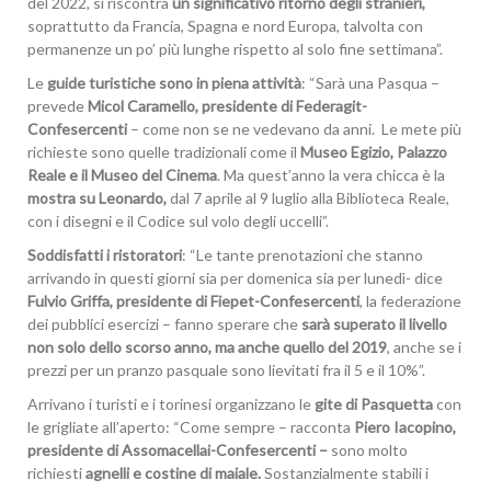
del 2022, si riscontra
un significativo ritorno degli stranieri,
soprattutto da Francia, Spagna e nord Europa, talvolta con
permanenze un po’ più lunghe rispetto al solo fine settimana”.
Le
guide turistiche sono in piena attività
: “Sarà una Pasqua –
prevede
Micol Caramello, presidente di Federagit-
Confesercenti
– come non se ne vedevano da anni. Le mete più
richieste sono quelle tradizionali come il
Museo Egizio, Palazzo
Reale e il Museo del Cinema
. Ma quest’anno la vera chicca è la
mostra su Leonardo,
dal 7 aprile al 9 luglio alla Biblioteca Reale,
con i disegni e il Codice sul volo degli uccelli”.
Soddisfatti i ristoratori
: “Le tante prenotazioni che stanno
arrivando in questi giorni sia per domenica sia per lunedì- dice
Fulvio Griffa, presidente di Fiepet-Confesercenti
, la federazione
dei pubblici esercizi – fanno sperare che
sarà superato il livello
non solo dello scorso anno, ma anche quello del 2019
, anche se i
prezzi per un pranzo pasquale sono lievitati fra il 5 e il 10%”.
Arrivano i turisti e i torinesi organizzano le
gite di Pasquetta
con
le grigliate all’aperto: “Come sempre – racconta
Piero Iacopino,
presidente di Assomacellai-Confesercenti –
sono molto
richiesti
agnelli e costine di maiale.
Sostanzialmente stabili i