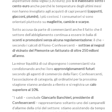
aspettative della vigilia (130 euro); poi
si è inabissato sotto i
cento euro
anche perché le temperature degli ultimi mesi
non hanno invogliato agli acquisti di capi pesanti
(cappotti,
giacconi, piumini
), i più costosi. I consumatori si sono
orientati piuttosto su
magliette, camicie e scarpe
.
Sotto accusa da parte di commercianti anche il fatto che il
settore dell’abbigliamento continua a essere in balìa di
sconti e promozioni senza alcuna regolamentazione
: il che –
secondo i calcoli di Fismo-Confesercenti –
sottrae ai negozi
di vicinato del Piemonte un fatturato di oltre 250 milioni
all’anno
.
La minor liquidità di cui dispongono i commercianti sta
condizionando anche i loro
approvvigionamenti futuri
:
secondo gli agenti di commercio della Fiarc-Confesercenti,
l’associazione di categoria, gli ordinativi per la prossima
stagione stanno andando a rilento e si registra un
calo
superiore al 10%
.
“I saldi – conclude
Giancarlo Banchieri, presidente di
Confesercenti
– rappresentano soltanto uno dei campanelli
d’allarme della crisi del settore: stiamo assistendo da tempo