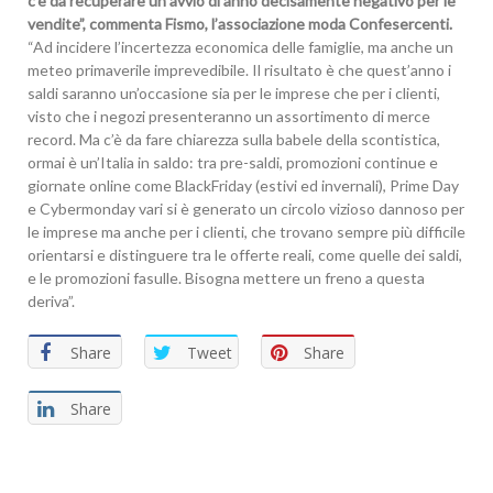
c’è da recuperare un avvio di anno decisamente negativo per le
vendite”, commenta Fismo, l’associazione moda Confesercenti.
“Ad incidere l’incertezza economica delle famiglie, ma anche un
meteo primaverile imprevedibile. Il risultato è che quest’anno i
saldi saranno un’occasione sia per le imprese che per i clienti,
visto che i negozi presenteranno un assortimento di merce
record. Ma c’è da fare chiarezza sulla babele della scontistica,
ormai è un’Italia in saldo: tra pre-saldi, promozioni continue e
giornate online come BlackFriday (estivi ed invernali), Prime Day
e Cybermonday vari si è generato un circolo vizioso dannoso per
le imprese ma anche per i clienti, che trovano sempre più difficile
orientarsi e distinguere tra le offerte reali, come quelle dei saldi,
e le promozioni fasulle. Bisogna mettere un freno a questa
deriva”.
Share
Tweet
Share
Share