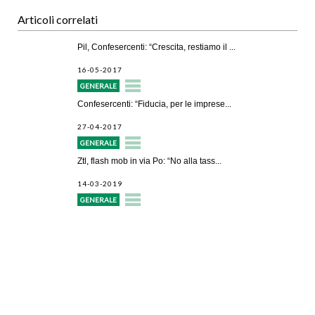
Articoli correlati
Pil, Confesercenti: “Crescita, restiamo il ...
16-05-2017
GENERALE
Confesercenti: “Fiducia, per le imprese...
27-04-2017
GENERALE
Ztl, flash mob in via Po: “No alla tass...
14-03-2019
GENERALE
Avvio attività
Servizi alle imprese
Credito e finanziamenti