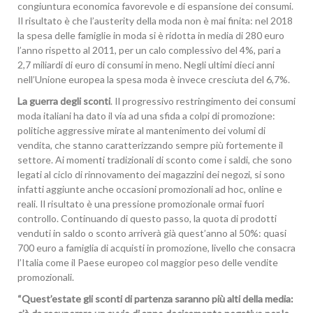
congiuntura economica favorevole e di espansione dei consumi.
Il risultato è che l’austerity della moda non è mai finita: nel 2018
la spesa delle famiglie in moda si è ridotta in media di 280 euro
l’anno rispetto al 2011, per un calo complessivo del 4%, pari a
2,7 miliardi di euro di consumi in meno. Negli ultimi dieci anni
nell’Unione europea la spesa moda è invece cresciuta del 6,7%.
La guerra degli sconti
. Il progressivo restringimento dei consumi
moda italiani ha dato il via ad una sfida a colpi di promozione:
politiche aggressive mirate al mantenimento dei volumi di
vendita, che stanno caratterizzando sempre più fortemente il
settore. Ai momenti tradizionali di sconto come i saldi, che sono
legati al ciclo di rinnovamento dei magazzini dei negozi, si sono
infatti aggiunte anche occasioni promozionali ad hoc, online e
reali. Il risultato è una pressione promozionale ormai fuori
controllo. Continuando di questo passo, la quota di prodotti
venduti in saldo o sconto arriverà già quest’anno al 50%: quasi
700 euro a famiglia di acquisti in promozione, livello che consacra
l’Italia come il Paese europeo col maggior peso delle vendite
promozionali.
“Quest’estate gli sconti di partenza saranno più alti della media: