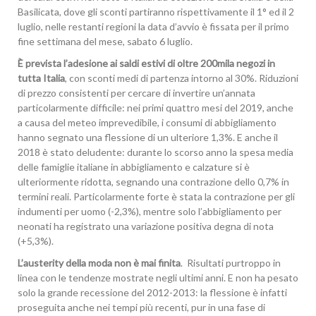
Basilicata, dove gli sconti partiranno rispettivamente il 1° ed il 2
luglio, nelle restanti regioni la data d’avvio è fissata per il primo
fine settimana del mese, sabato 6 luglio.
È prevista l’adesione ai saldi estivi di oltre 200mila negozi in
tutta Italia
, con sconti medi di partenza intorno al 30%. Riduzioni
di prezzo consistenti per cercare di invertire un’annata
particolarmente difficile: nei primi quattro mesi del 2019, anche
a causa del meteo imprevedibile, i consumi di abbigliamento
hanno segnato una flessione di un ulteriore 1,3%. E anche il
2018 è stato deludente: durante lo scorso anno la spesa media
delle famiglie italiane in abbigliamento e calzature si è
ulteriormente ridotta, segnando una contrazione dello 0,7% in
termini reali. Particolarmente forte è stata la contrazione per gli
indumenti per uomo (-2,3%), mentre solo l’abbigliamento per
neonati ha registrato una variazione positiva degna di nota
(+5,3%).
L’austerity della moda non è mai finita
. Risultati purtroppo in
linea con le tendenze mostrate negli ultimi anni. E non ha pesato
solo la grande recessione del 2012-2013: la flessione è infatti
proseguita anche nei tempi più recenti, pur in una fase di