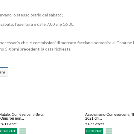
servano lo stesso orario del sabato;
sabato, l’apertura è dalle 7,00 alle 16,00.
 è necessario che le commissioni di mercato facciano pervenire al Comune 
no 5 giorni precedenti la data richiesta.
are
Natale, Confesercenti-Swg:
Assoturismo-Confesercenti: “Il
“Omicron non...
2021 chi...
15-12-2021
21-01-2022
GENERALE
GENERALE