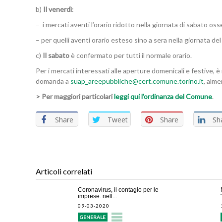
b)
Il venerdì
:
– i mercati aventi l’orario ridotto nella giornata di sabato os
– per quelli aventi orario esteso sino a sera nella giornata del 
c)
Il sabato
è confermato per tutti il normale orario.
Per i mercati interessati alle aperture domenicali e festive,
domanda a
suap_areepubbliche@cert.comune.torino.it
, alme
> Per maggiori particolari
leggi qui l’ordinanza del Comune
.
Share
Tweet
Share
Sh
Articoli correlati
Coronavirus, il contagio per le
imprese: nell...
09-03-2020
GENERALE