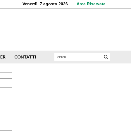
Venerdì, 7 agosto 2026
Area Riservata
Aderisci o rinnova
la tua iscrizione
Scopri di più
TER
CONTATTI
Avvio attività
Servizi alle imprese
Credito e finanziamenti
Rappresentanza di categoria
Formazione e aggiornamento