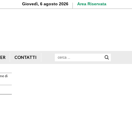
Giovedì, 6 agosto 2026
Area Riservata
Aderisci o rinnova
la tua iscrizione
Scopri di più
TER
CONTATTI
one di
Avvio attività
Servizi alle imprese
Credito e finanziamenti
Rappresentanza di categoria
Formazione e aggiornamento