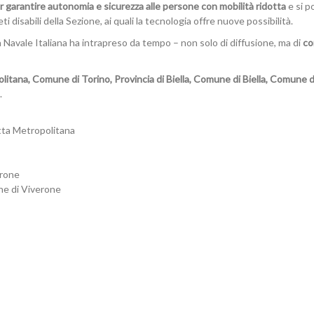
r garantire autonomia e sicurezza alle persone con mobilità ridotta
e si p
ti disabili della Sezione, ai quali la tecnologia offre nuove possibilità.
a Navale Italiana ha intrapreso da tempo – non solo di diffusione, ma di
co
litana, Comune di Torino,
Provincia di Biella, Comune di Biella, Comune d
.
itta Metropolitana
erone
ne di Viverone