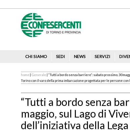
CHI SIAMO
SEDI
NEWS
SERVIZI
DIVE
home
|
Generale
| “Tutti a bordo senza barriere”: sabato prossimo, 30 magg
Torino con il varo della prima imbarcazione progettata per le persone con l
“Tutti a bordo senza bar
maggio, sul Lago di Viv
dell’iniziativa della Leg