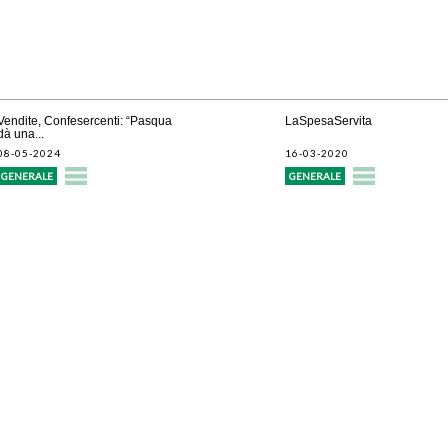
Vendite, Confesercenti: “Pasqua
LaSpesaServita
dà una...
08-05-2024
16-03-2020
GENERALE
GENERALE