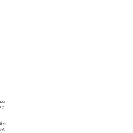
aderire o
rinnovare
l'adesione
nza
Acconsento al trattamento dei dati personali
(Visualizza qui l'informativa sulla privacy)
:30
zi
di
NSA