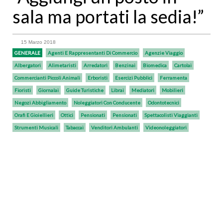
sala ma portati la sedia!”
15 Marzo 2018
GENERALE
Agenti E Rappresentanti Di Commercio
Agenzie Viaggio
Albergatori
Alimetaristi
Arredatori
Benzinai
Biomedica
Cartolai
Commercianti Piccoli Animali
Erboristi
Esercizi Pubblici
Ferramenta
Fioristi
Giornalai
Guide Turistiche
Librai
Mediatori
Mobilieri
Negozi Abbigliamento
Noleggiatori Con Conducente
Odontotecnici
Orafi E Gioiellieri
Ottici
Pensionati
Pensionati
Spettacolisti Viaggianti
Strumenti Musicali
Tabaccai
Venditori Ambulanti
Videonoleggiatori