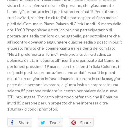
visto che la capienza è di sole 85 persone, che giustamente
hanno già prenotato ieri, i posti sono terminati!! Per cui sono
tutti invitati, residenti e cittadini,
a partecipare al flash mob ai
piedi del Comune in Piazza Palazzo di Città lunedì 19 marzo dalle
ore 18:00 Proponiamo a tutti coloro che parteciperanno di
portare una sedia con loro o uno sgabello, per sottolineare che
all’incontro dovevano aggiungere qualche sedia o posto in più!”:
è questo l’invito che commercianti e i residenti del comitato
“No Ztl prolungata a Torino” rivolgono a tutti i cittadini. La
polemica è nata in séguito all’incontro organizzato dal Comune
per lunedì prossimo, 19 marzo, con i residenti in Sala Colonne, i
cui pochi posti su prenotazione sono andati esauriti in pochi
minuti: «In un giorno infrasettimanale, in un’ora in cui la maggior
parte delle persone lavorano, la giunta invita a sorpresa in una
saletta 85 persone residenti in centro per parlare della nuova
ZTL prolungata. Troviamo oltremodo offensivo che il Comune
inviti 85 persone per un progetto che ne interessa oltre
100mila», dicono i promotori.
Share
Tweet
Share