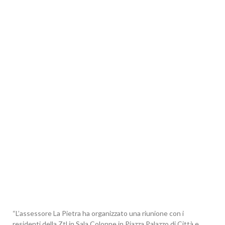
“L’assessore La Pietra ha organizzato una riunione con i
residenti della Ztl in Sala Colonne in Piazza Palazzo di Città e,