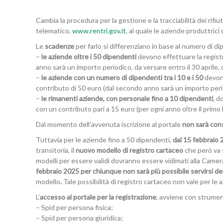
Cambia la procedura per la gestione e la tracciabilità dei rifiuti
telematico,
www.rentri.gov.it
, al quale le aziende produttrici 
Le
scadenze
per farlo si differenziano in base al numero di d
–
le aziende oltre i 50 dipendenti
devono effettuare la registr
anno sarà un importo periodico, da versare entro il 30 aprile, 
–
le aziende con un numero di dipendenti tra i 10 e i 50
devono
contributo di 50 euro (dal secondo anno sarà un importo period
–
le rimanenti aziende, con personale fino a 10 dipendenti
, d
con un contributo pari a 15 euro (per ogni anno oltre il primo 
Dal momento dell’avvenuta iscrizione al portale
non sarà cons
Tuttavia per le aziende fino a 50 dipendenti,
dal 15 febbraio 
transitoria, il
nuovo modello di registro cartaceo
che però va 
modelli per essere validi dovranno essere vidimati alla Camer
febbraio 2025 per chiunque non sarà più possibile servirsi dei 
modello
.
Tale possibilità di registro cartaceo non vale per le
L’
accesso al portale per la registrazione
, avviene con strument
– Spid per persona fisica;
– Spid per persona giuridica;