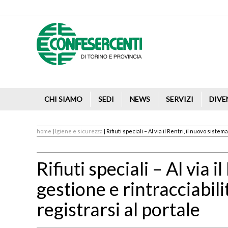
CHI SIAMO
SEDI
NEWS
SERVIZI
DIVE
home
|
Igiene e sicurezza
| Rifiuti speciali – Al via il Rentri, il nuovo sis
Rifiuti speciali – Al via i
gestione e rintracciabil
registrarsi al portale