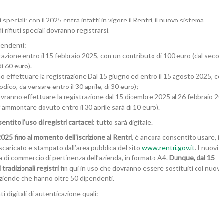
 speciali: con il 2025 entra infatti in vigore il Rentri, il nuovo sistema
di rifiuti speciali dovranno registrarsi
.
ipendenti:
azione entro il 15 febbraio 2025, con un contributo di 100 euro (dal sec
di 60 euro).
 effettuare la registrazione Dal 15 giugno ed entro il 15 agosto 2025, 
ico, da versare entro il 30 aprile, di 30 euro);
ovranno effettuare la registrazione dal 15 dicembre 2025 al 26 febbraio 
l’ammontare dovuto entro il 30 aprile sarà di 10 euro).
entito l’uso di registri cartacei
: tutto sarà digitale.
2025 fino al momento dell’iscrizione al Rentri
, è ancora consentito usare, i
scaricato e stampato dall’area pubblica del sito
www.rentri.gov.it
. I nuovi
a di commercio di pertinenza dell’azienda, in formato A4.
Dunque, dal 15
tradizionali registri
fin qui in uso che dovranno essere sostituiti col nuo
 aziende che hanno oltre 50 dipendenti.
i digitali di autenticazione quali: