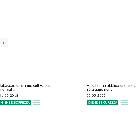
are
Tabaccai, seminario sull’Haccp
Mascherine obbligatorie fino a
(normati...
30 giugno nei...
31-05-2018
05-05-2022
IGIENE E SICUREZZA
IGIENE E SICUREZZA