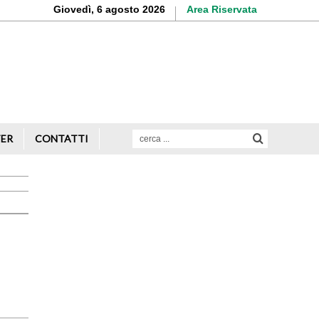
Giovedì, 6 agosto 2026
Area Riservata
Aderisci o rinnova
la tua iscrizione
Scopri di più
TER
CONTATTI
Avvio attività
Servizi alle imprese
Credito e finanziamenti
Rappresentanza di categoria
Formazione e aggiornamento