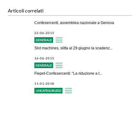
Articoli correlati
Confesercenti, assemblea nazionale a Genova
22-06-2015
GENERALE
Slot machines, slitta al 29 giugno la scadenz...
16-06-2015
GENERALE
Fiepet-Confesercenti: “La riduzione a t...
11-01-2018
UNCATEGORIZED
Avvio attività
Servizi alle imprese
Credito e finanziamenti