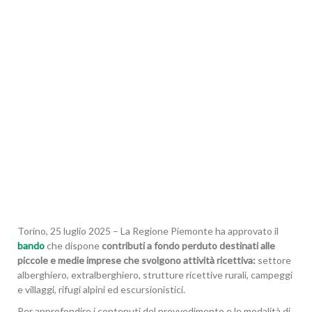
Torino, 25 luglio 2025 – La Regione Piemonte ha approvato il
bando
che dispone
contributi a fondo perduto destinati alle
piccole e medie imprese che svolgono attività ricettiva:
settore
alberghiero, extralberghiero, strutture ricettive rurali, campeggi
e villaggi, rifugi alpini ed escursionistici.
Per approfondire i contenuti del provvedimento e le modalità di