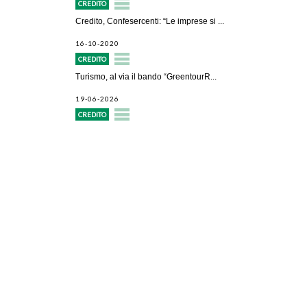
CREDITO
Credito, Confesercenti: “Le imprese si ...
16-10-2020
CREDITO
Turismo, al via il bando “GreentourR...
19-06-2026
CREDITO
Avvio attività
Servizi alle imprese
Credito e finanziamenti
Rappresentanza di categoria
Formazione e aggiornamento
Consulenze e pareri