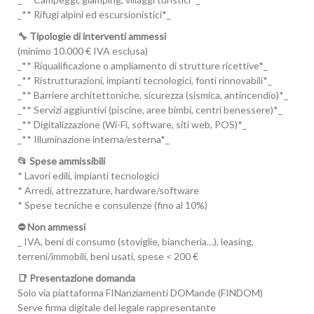
_** Rifugi alpini ed escursionistici*_
🔧 Tipologie di interventi ammessi
(minimo 10.000 € IVA esclusa)
_** Riqualificazione o ampliamento di strutture ricettive*_
_** Ristrutturazioni, impianti tecnologici, fonti rinnovabili*_
_** Barriere architettoniche, sicurezza (sismica, antincendio)*_
_** Servizi aggiuntivi (piscine, aree bimbi, centri benessere)*_
_** Digitalizzazione (Wi-Fi, software, siti web, POS)*_
_** Illuminazione interna/esterna*_
📂 Spese ammissibili
* Lavori edili, impianti tecnologici
* Arredi, attrezzature, hardware/software
* Spese tecniche e consulenze (fino al 10%)
⛔ Non ammessi
_ IVA, beni di consumo (stoviglie, biancheria…), leasing,
terreni/immobili, beni usati, spese < 200 €
📑 Presentazione domanda
Solo via piattaforma FINanziamenti DOMande (FINDOM)
Serve firma digitale del legale rappresentante