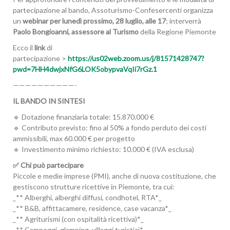
partecipazione al bando, Assoturismo-Confesercenti organizza
un
webinar per lunedì prossimo, 28 luglio, alle 17
; interverrà
Paolo Bongioanni, assessore al Turismo
della Regione Piemonte
Ecco il
link
di
partecipazione >
https://us02web.zoom.us/j/81571428747?
pwd=7HH4dwjxNfG6LOK5obypvaVqIi7rGz.1
——————————-
IL BANDO IN SINTESI
🔹 Dotazione finanziaria totale: 15.870.000 €
🔹 Contributo previsto: fino al 50% a fondo perduto dei costi
ammissibili, max 60.000 € per progetto
🔹 Investimento minimo richiesto: 10.000 € (IVA esclusa)
✅ Chi può partecipare
Piccole e medie imprese (PMI), anche di nuova costituzione, che
gestiscono strutture ricettive in Piemonte, tra cui:
_** Alberghi, alberghi diffusi, condhotel, RTA*_
_** B&B, affittacamere, residence, case vacanza*_
_** Agriturismi (con ospitalità ricettiva)*_
_** Campeggi, glamping, villaggi turistici*_