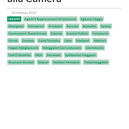
29 Febbraio 2016
CREDITO
Agenti E Rappresentanti Di Commercio
Agenzie Viaggio
Albergatori
Alimetaristi
Arredatori
Benzinai
Biomedica
Cartolai
Commercianti Piccoli Animali
Erboristi
Esercizi Pubblici
Ferramenta
Fioristi
Giornalai
Guide Turistiche
Librai
Mediatori
Mobilieri
Negozi Abbigliamento
Noleggiatori Con Conducente
Odontotecnici
Orafi E Gioiellieri
Ottici
Pensionati
Spettacolisti Viaggianti
Strumenti Musicali
Tabaccai
Venditori Ambulanti
Videonoleggiatori