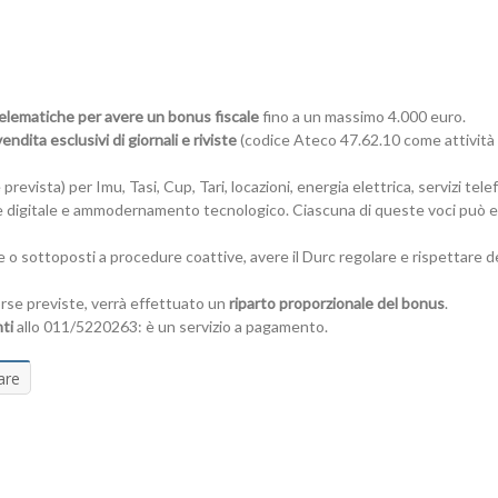
elematiche per avere un bonus fiscale
fino a un massimo 4.000 euro.
endita esclusivi di giornali e riviste
(codice Ateco 47.62.10 come attività
 prevista) per Imu, Tasi, Cup, Tari, locazioni, energia elettrica, servizi tele
ione digitale e ammodernamento tecnologico. Ciascuna di queste voci può 
e o sottoposti a procedure coattive, avere il Durc regolare e rispettare d
orse previste, verrà effettuato un
riparto proporzionale del bonus
.
ti
allo 011/5220263: è un servizio a pagamento.
are