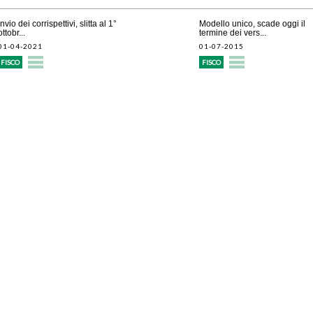
Invio dei corrispettivi, slitta al 1°
Modello unico, scade oggi il
ottobr...
termine dei vers...
01-04-2021
01-07-2015
FISCO
FISCO