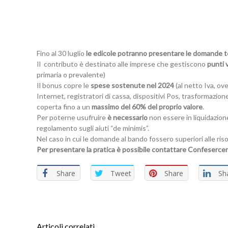
Fino al 30 luglio
le edicole potranno presentare le domande t
Il contributo è destinato alle imprese che gestiscono
punti v
primaria o prevalente)
Il bonus copre le
spese sostenute nel 2024
(al netto Iva, ove
Internet, registratori di cassa, dispositivi Pos, trasformaz
coperta fino a un
massimo del 60% del proprio valore
.
Per poterne usufruire
è necessario
non essere in liquidazion
regolamento sugli aiuti “de minimis”.
Nel caso in cui le domande al bando fossero superiori alle ris
Per presentare la pratica è possibile contattare Confesercen
Share
Tweet
Share
Sh
Articoli correlati