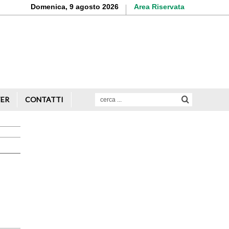
Domenica, 9 agosto 2026
Area Riservata
Aderisci o rinnova
la tua iscrizione
Scopri di più
TER
CONTATTI
Avvio attività
Servizi alle imprese
Credito e finanziamenti
Rappresentanza di categoria
Formazione e aggiornamento