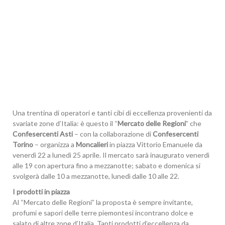
Una trentina di operatori e tanti cibi di eccellenza provenienti da
svariate zone d’Italia: è questo il “
Mercato delle Regioni
” che
Confesercenti Asti
– con la collaborazione di
Confesercenti
Torino
– organizza a
Moncalieri
in piazza Vittorio Emanuele da
venerdì 22 a lunedì 25 aprile. Il mercato sarà inaugurato venerdì
alle 19 con apertura fino a mezzanotte; sabato e domenica si
svolgerà dalle 10 a mezzanotte, lunedì dalle 10 alle 22.
I prodotti in piazza
Al “Mercato delle Regioni” la proposta è sempre invitante,
profumi e sapori delle terre piemontesi incontrano dolce e
salato di altre zone d’Italia. Tanti prodotti d’eccellenza da