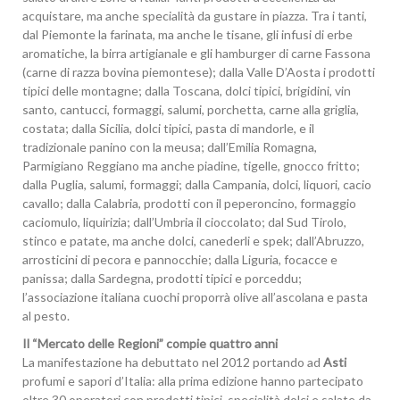
acquistare, ma anche specialità da gustare in piazza. Tra i tanti,
dal Piemonte la farinata, ma anche le tisane, gli infusi di erbe
aromatiche, la birra artigianale e gli hamburger di carne Fassona
(carne di razza bovina piemontese); dalla Valle D’Aosta i prodotti
tipici delle montagne; dalla Toscana, dolci tipici, brigidini, vin
santo, cantucci, formaggi, salumi, porchetta, carne alla griglia,
costata; dalla Sicilia, dolci tipici, pasta di mandorle, e il
tradizionale panino con la meusa; dall’Emilia Romagna,
Parmigiano Reggiano ma anche piadine, tigelle, gnocco fritto;
dalla Puglia, salumi, formaggi; dalla Campania, dolci, liquori, cacio
cavallo; dalla Calabria, prodotti con il peperoncino, formaggio
caciomulo, liquirizia; dall’Umbria il cioccolato; dal Sud Tirolo,
stinco e patate, ma anche dolci, canederli e spek; dall’Abruzzo,
arrosticini di pecora e pannocchie; dalla Liguria, focacce e
panissa; dalla Sardegna, prodotti tipici e porceddu;
l’associazione italiana cuochi proporrà olive all’ascolana e pasta
al pesto.
Il “Mercato delle Regioni” compie quattro anni
La manifestazione ha debuttato nel 2012 portando ad
Asti
profumi e sapori d’Italia: alla prima edizione hanno partecipato
oltre 30 operatori con prodotti tipici, specialità dolci e salate da