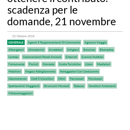
scadenza per le
domande, 21 novembre
23 Ottobre 2019
GENERALE
Agenti E Rappresentanti Di Commercio
Agenzie Viaggio
Albergatori
Alimetaristi
Arredatori
Artigiani
Benzinai
Biomedica
Cartolai
Commercianti Piccoli Animali
Erboristi
Esercizi Pubblici
Ferramenta
Fioristi
Giornalai
Guide Turistiche
Librai
Mediatori
Mobilieri
Negozi Abbigliamento
Noleggiatori Con Conducente
Odontotecnici
Orafi E Gioiellieri
Ottici
Pensionati
Pensionati
Spettacolisti Viaggianti
Strumenti Musicali
Tabaccai
Venditori Ambulanti
Videonoleggiatori