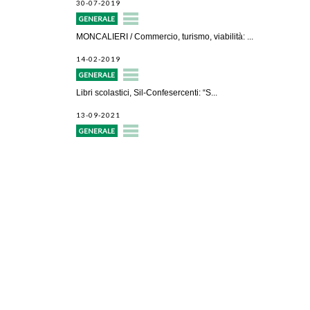
30-07-2019
GENERALE
MONCALIERI / Commercio, turismo, viabilità: ...
14-02-2019
GENERALE
Libri scolastici, Sil-Confesercenti: “S...
13-09-2021
GENERALE
Avvio attività
Servizi alle imprese
Credito e finanziamenti
Rappresentanza di categoria
Formazione e aggiornamento
Consulenze e pareri