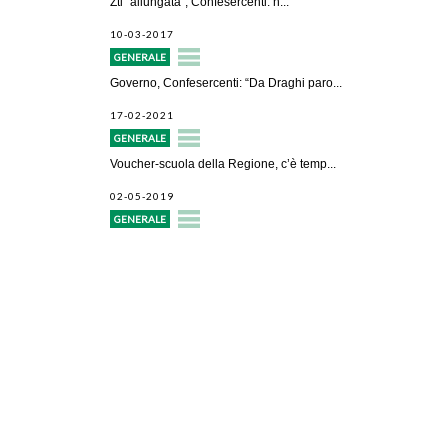
Ztl “allungata”, Confesercenti: n...
10-03-2017
GENERALE
Governo, Confesercenti: “Da Draghi paro...
17-02-2021
GENERALE
Voucher-scuola della Regione, c’è temp...
02-05-2019
GENERALE
Avvio attività
Servizi alle imprese
Credito e finanziamenti
Rappresentanza di categoria
Formazione e aggiornamento