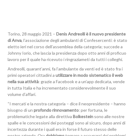
Torino, 28 maggio 2021 –
Denis Andreolli è il nuovo presidente
di Anva
, l’associazione degli ambulanti di Confesercenti: è stato
eletto ieri nel corso dell’assemblea della categoria; succede a
Johnny Iorio, che lascia la presidenza dopo otto anni di proficuo
lavoro per il quale ha ricevuto i ringraziameti da tutti i colleghi.
Andreolli, quarant’anni, fa l’ambulante da venti ed è stato fra i
primi operatori cittadini a
utilizzare in modo sistematico il web
nella sua attività
: grazie a Facebook e a un’app dedicata, vende
in tutta Italia e ha incrementato considerevolmente il suo
volume d’affari.
“I mercati e la nostra categoria – dice il neopresidente – hanno
bisogno di un
profondo rinnovamento
: per fortuna, le
problematiche legate alla direttiva
Bolkestein
sono alle nostre
spalle e le concessioni dei posteggi sono al sicuro, dopo anni di
incertezza durante i quali era in forse il futuro stesso delle
nostre aziende. Ora
dobbiamo
tornare a occuparci dei problemi