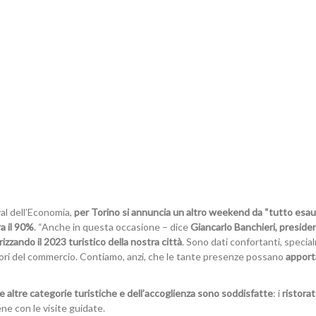
val dell’Economia,
per Torino si annuncia un altro weekend da “tutto esau
a il 90%
. “Anche in questa occasione – dice
Giancarlo Banchieri, preside
rizzando il 2023 turistico della nostra città
. Sono dati confortanti, speci
ettori del commercio. Contiamo, anzi, che le tante presenze possano
apport
e altre categorie turistiche e dell’accoglienza sono soddisfatte
: i
ristorat
e con le visite guidate.