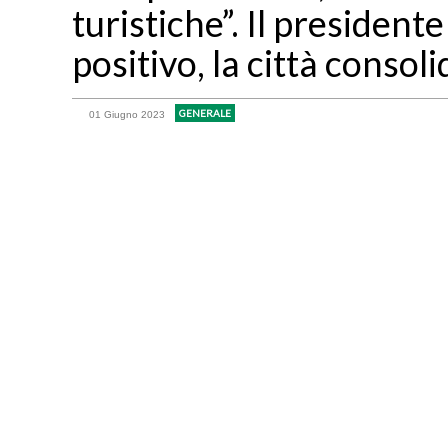
turistiche”. Il president
positivo, la città consol
GENERALE
01 Giugno 2023