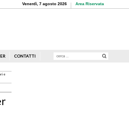
Venerdì, 7 agosto 2026
Area Riservata
Aderisci o rinnova
la tua iscrizione
Scopri di più
TER
CONTATTI
ri e
Avvio attività
Servizi alle imprese
er
Credito e finanziamenti
Rappresentanza di categoria
Formazione e aggiornamento