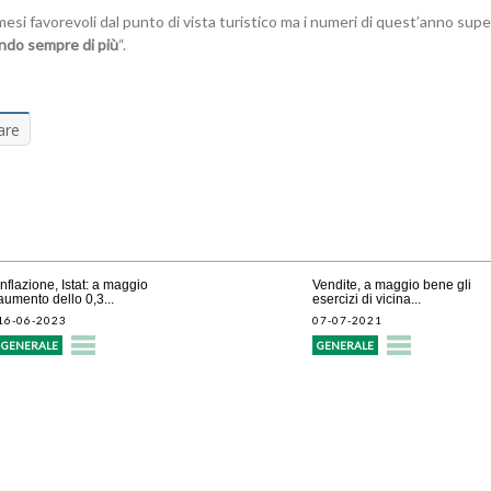
si favorevoli dal punto di vista turistico ma i numeri di quest’anno sup
ando sempre di più
“.
are
Inflazione, Istat: a maggio
Vendite, a maggio bene gli
aumento dello 0,3...
esercizi di vicina...
16-06-2023
07-07-2021
GENERALE
GENERALE