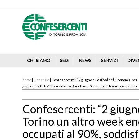
CHI SIAMO
SEDI
NEWS
SERVIZI
DIVE
home
|
Generale
| Confesercenti: “2 giugno e Festival dell’Economia, per T
guide turistiche”. Il presidente Banchieri: “Continua il trend positivo, la c
Confesercenti: “2 giugno
Torino un altro week end
occupati al 90%, soddisfa