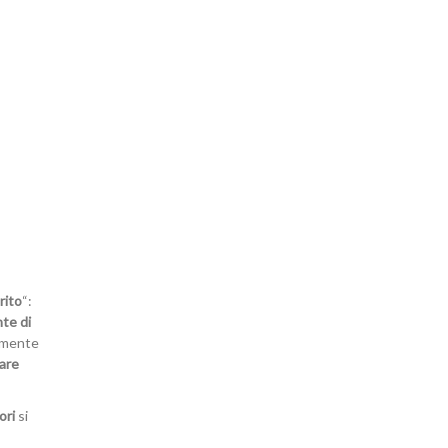
aderire o
rinnovare
l'adesione
rito
“:
nte di
almente
Acconsento al trattamento dei dati personali
(Visualizza qui l'informativa sulla privacy)
are
ori
si