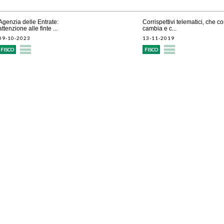
Agenzia delle Entrate:
Corrispettivi telematici, che c
attenzione alle finte ...
cambia e c...
09-10-2023
13-11-2019
FISCO
FISCO