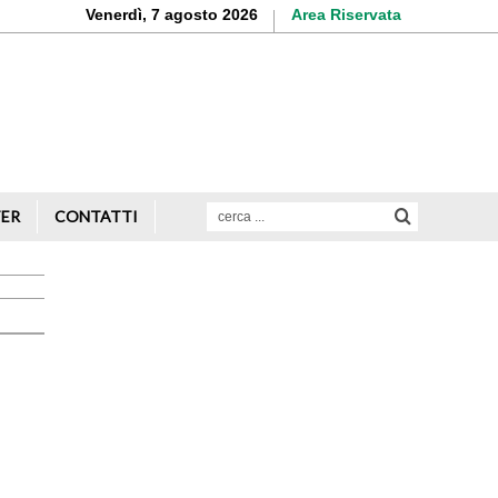
Venerdì, 7 agosto 2026
Area Riservata
Aderisci o rinnova
la tua iscrizione
Scopri di più
TER
CONTATTI
Avvio attività
Servizi alle imprese
Credito e finanziamenti
Rappresentanza di categoria
Formazione e aggiornamento