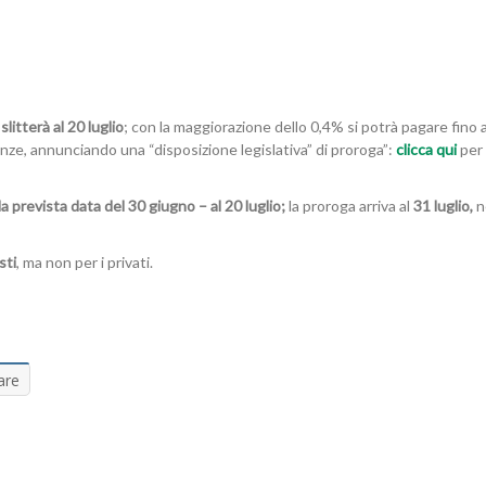
litterà al 20 luglio
; con la maggiorazione dello 0,4% si potrà pagare fino 
nanze, annunciando una “disposizione legislativa” di proroga”:
clicca qui
per 
a prevista data del 30 giugno – al 20 luglio;
la proroga arriva al
31 luglio,
n
sti
, ma non per i privati.
are