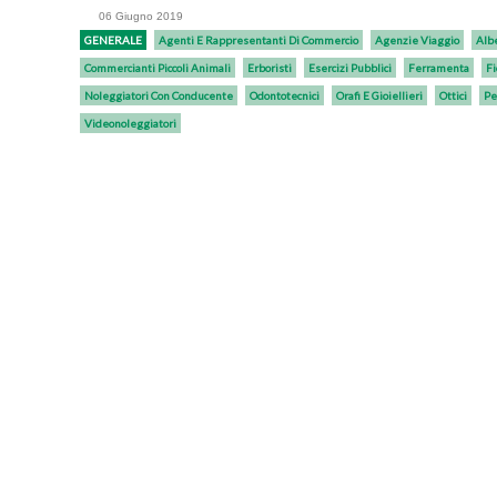
06 Giugno 2019
GENERALE
Agenti E Rappresentanti Di Commercio
Agenzie Viaggio
Alb
Commercianti Piccoli Animali
Erboristi
Esercizi Pubblici
Ferramenta
Fi
Noleggiatori Con Conducente
Odontotecnici
Orafi E Gioiellieri
Ottici
Pe
Videonoleggiatori