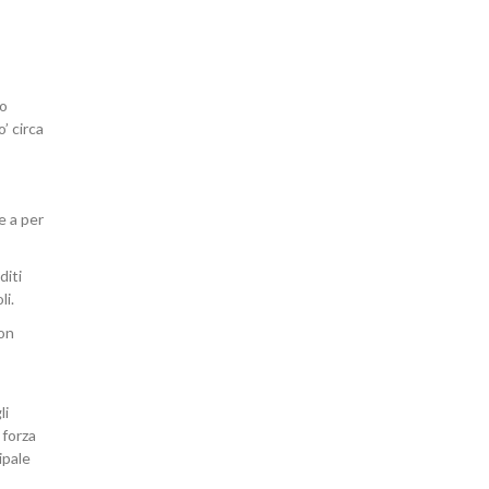
aderire o
rinnovare
l'adesione
so
’ circa
e a per
diti
li.
non
Acconsento al trattamento dei dati personali
(Visualizza qui l'informativa sulla privacy)
li
 forza
ipale