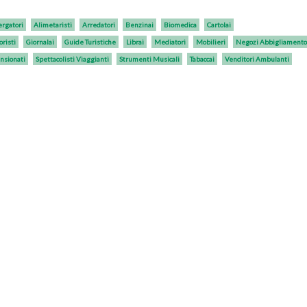
ergatori
Alimetaristi
Arredatori
Benzinai
Biomedica
Cartolai
oristi
Giornalai
Guide Turistiche
Librai
Mediatori
Mobilieri
Negozi Abbigliamento
nsionati
Spettacolisti Viaggianti
Strumenti Musicali
Tabaccai
Venditori Ambulanti