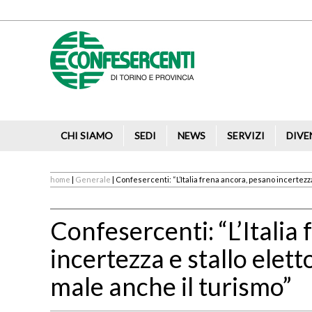
CHI SIAMO
SEDI
NEWS
SERVIZI
DIVE
home
|
Generale
| Confesercenti: “L’Italia frena ancora, pesano incertezza
Confesercenti: “L’Italia
incertezza e stallo elet
male anche il turismo”