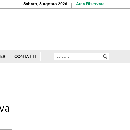
Sabato, 8 agosto 2026
Area Riservata
Aderisci o rinnova
la tua iscrizione
Scopri di più
TER
CONTATTI
Avvio attività
Servizi alle imprese
Credito e finanziamenti
 va
Rappresentanza di categoria
Formazione e aggiornamento