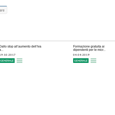
are
Dallo stop all’aumento dell’Iva
Formazione gratuita ai
a...
dipendenti per le micr...
19-10-2017
04-04-2019
GENERALE
GENERALE