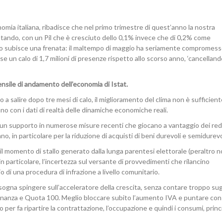
omia italiana, ribadisce che nel primo trimestre di quest’anno la nostra
ntando, con un Pil che è cresciuto dello 0,1% invece che di 0,2% come
urismo subisce una frenata: il maltempo di maggio ha seriamente compromes
se un calo di 1,7 milioni di presenze rispetto allo scorso anno, ‘cancellando
sile di andamento dell’economia di Istat.
 a salire dopo tre mesi di calo, il miglioramento del clima non è sufficient
o con i dati di realtà delle dinamiche economiche reali.
 un supporto in numerose misure recenti che giocano a vantaggio dei red
no, in particolare per la riduzione di acquisti di beni durevoli e semidurevo
il momento di stallo generato dalla lunga parentesi elettorale (peraltro 
n particolare, l’incertezza sul versante di provvedimenti che rilancino
o di una procedura di infrazione a livello comunitario.
sogna spingere sull’acceleratore della crescita, senza contare troppo sug
adinanza e Quota 100. Meglio bloccare subito l’aumento IVA e puntare con
o per fa ripartire la contrattazione, l’occupazione e quindi i consumi, princ