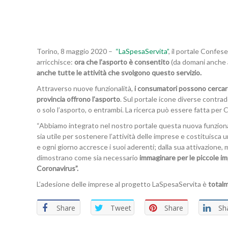
Torino, 8 maggio
2020
–
“LaSpesaServita”
, il portale Confes
arricchisce:
ora che l’asporto è consentito
(da
domani
anche a
anche tutte le attività che
svolgono questo servizio.
Attraverso nuove funzionalità,
i consumatori possono cercare i 
provincia offrono l’asporto
. Sul portale icone diverse contra
o solo l’asporto, o entrambi. La ricerca può essere fatta per C
“Abbiamo integrato nel nostro portale questa nuova funziona
sia utile per sostenere l’attività delle imprese e costituisca u
e ogni giorno accresce i suoi aderenti; dalla sua attivazione,
dimostrano come sia necessario
immaginare per le piccole imp
Coronavirus”.
L’adesione delle imprese al progetto LaSpesaServita è
total
Share
Tweet
Share
Sh