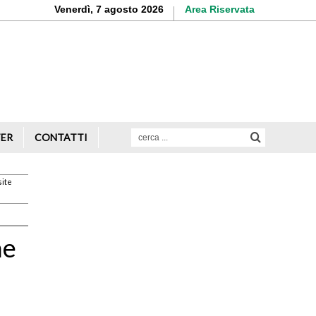
Venerdì, 7 agosto 2026
Area Riservata
Aderisci o rinnova
la tua iscrizione
Scopri di più
TER
CONTATTI
site
Avvio attività
Servizi alle imprese
he
Credito e finanziamenti
Rappresentanza di categoria
Formazione e aggiornamento