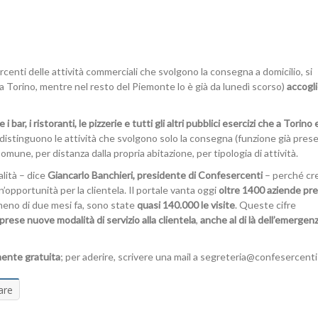
ercenti delle attività commerciali che svolgono la consegna a domicilio, si
 Torino, mentre nel resto del Piemonte lo è già da lunedì scorso)
accogl
bar, i ristoranti, le pizzerie e tutti gli altri pubblici esercizi che a Torino 
ddistinguono le attività che svolgono solo la consegna (funzione già prese
omune, per distanza dalla propria abitazione, per tipologia di attività.
lità – dice
Giancarlo Banchieri, presidente di Confesercenti
– perché cr
n’opportunità per la clientela. Il portale vanta
oggi
oltre 1400 aziende pr
 meno di due mesi fa, sono state
quasi 140.000 le visite
. Queste cifre
rese nuove modalità di servizio alla clientela
,
anche al di là dell’emergen
mente gratuita
; per aderire, scrivere una mail a
segreteria@confesercenti-
are