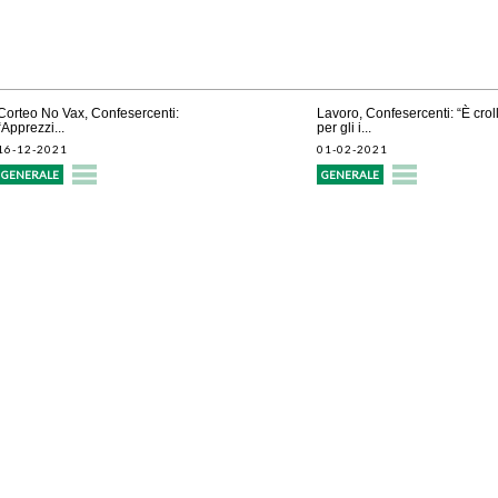
Corteo No Vax, Confesercenti:
Lavoro, Confesercenti: “È crol
“Apprezzi...
per gli i...
16-12-2021
01-02-2021
GENERALE
GENERALE