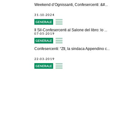
Weekend d’Ognissanti, Confesercenti: &#...
31-10-2024
GENERALE
Il Sil-Confesercenti al Salone del libro: lo ...
07-05-2019
GENERALE
Confesercenti: “Ztl, la sindaca Appendino c...
22-03-2019
GENERALE
Avvio attività
Servizi alle imprese
Credito e finanziamenti
Rappresentanza di categoria
Formazione e aggiornamento