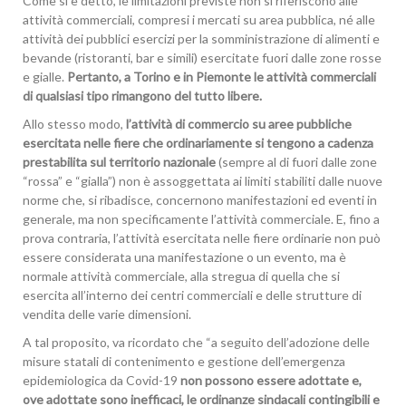
Come si è detto, le limitazioni previste non si riferiscono alle
attività commerciali, compresi i mercati su area pubblica, né alle
attività dei pubblici esercizi per la somministrazione di alimenti e
bevande (ristoranti, bar e simili) esercitate fuori dalle zone rosse
e gialle.
Pertanto, a Torino e in Piemonte le attività commerciali
di qualsiasi tipo rimangono del tutto libere.
Allo stesso modo,
l’attività di commercio su aree pubbliche
esercitata nelle fiere che ordinariamente si tengono a cadenza
prestabilita sul territorio nazionale
(sempre al di fuori dalle zone
“rossa” e “gialla”) non è assoggettata ai limiti stabiliti dalle nuove
norme che, si ribadisce, concernono manifestazioni ed eventi in
generale, ma non specificamente l’attività commerciale. E, fino a
prova contraria, l’attività esercitata nelle fiere ordinarie non può
essere considerata una manifestazione o un evento, ma è
normale attività commerciale, alla stregua di quella che si
esercita all’interno dei centri commerciali e delle strutture di
vendita delle varie dimensioni.
A tal proposito, va ricordato che “a seguito dell’adozione delle
misure statali di contenimento e gestione dell’emergenza
epidemiologica da Covid-19
non possono essere adottate e,
ove adottate sono inefficaci, le ordinanze sindacali contingibili e