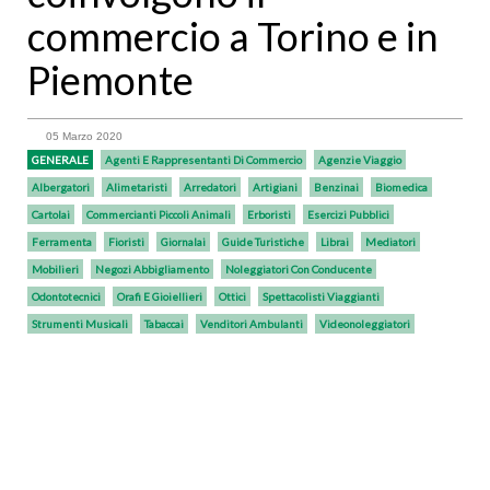
commercio a Torino e in
Piemonte
05 Marzo 2020
GENERALE
Agenti E Rappresentanti Di Commercio
Agenzie Viaggio
Albergatori
Alimetaristi
Arredatori
Artigiani
Benzinai
Biomedica
Cartolai
Commercianti Piccoli Animali
Erboristi
Esercizi Pubblici
Ferramenta
Fioristi
Giornalai
Guide Turistiche
Librai
Mediatori
Mobilieri
Negozi Abbigliamento
Noleggiatori Con Conducente
Odontotecnici
Orafi E Gioiellieri
Ottici
Spettacolisti Viaggianti
Strumenti Musicali
Tabaccai
Venditori Ambulanti
Videonoleggiatori