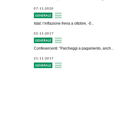
07-11-2020
GENERALE
Istat: l’inflazione frena a ottobre, -0...
02-11-2017
GENERALE
Confesercenti: “Parcheggi a pagamento, anch...
21-11-2017
GENERALE
Avvio attività
Servizi alle imprese
Credito e finanziamenti
Rappresentanza di categoria
Formazione e aggiornamento