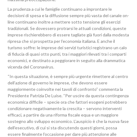
La prudenza a cui le famiglie continuano a improntare le
decisioni di spesa e la diffusione sempre più vasta del canale on-
line continuano inoltre a mettere sotto tensione gli esercizi
tradizionali. Se dovessero protrarsi le attuali condizioni, queste
imprese rischierebbero di essere tagliate già fuori dalla modesta
ripresa che si prospetta per l’economia italiana. E anche il
turismo soffre: le imprese dei servizi turistici registrano un calo
di fiducia di quasi otto punti, tra i maggiori rilevati tra i comparti
economici, e destinato a peggiorare in seguito alla drammatica
vicenda del Coronavirus.
“In questa situazione, è sempre più urgente rimettere al centro
dell’azione di governo le imprese, che devono essere
maggiormente coinvolte nei tavoli di confronto” commenta la
Presidente Patrizia De Luise. “Per uscire da questa contingenza
economica difficile – specie ora che fattori esogeni potrebbero
condizionare negativamente la crescita – servono interventi
efficaci, a partire da una riforma fiscale equa e un maggiore
sostegno allo sviluppo economico. L’auspicio è che la nuova fase
dell’esecutivo, di cui si sta discutendo questi giorni, possa
essere finalmente l’occasione per dare più attenzione alle