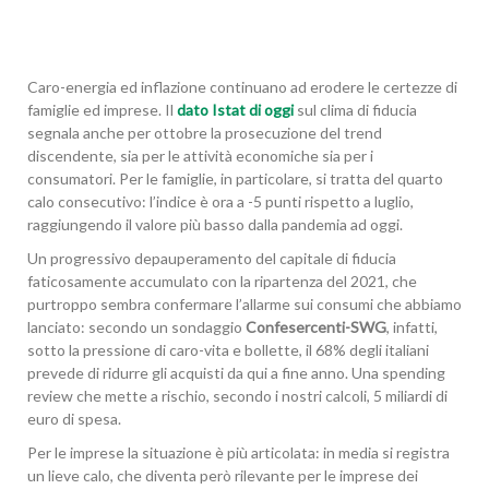
Caro-energia ed inflazione continuano ad erodere le certezze di
famiglie ed imprese. Il
dato Istat di oggi
sul clima di fiducia
segnala anche per ottobre la prosecuzione del trend
discendente, sia per le attività economiche sia per i
consumatori. Per le famiglie, in particolare, si tratta del quarto
calo consecutivo: l’indice è ora a -5 punti rispetto a luglio,
raggiungendo il valore più basso dalla pandemia ad oggi.
Un progressivo depauperamento del capitale di fiducia
faticosamente accumulato con la ripartenza del 2021, che
purtroppo sembra confermare l’allarme sui consumi che abbiamo
lanciato: secondo un sondaggio
Confesercenti-SWG
, infatti,
sotto la pressione di caro-vita e bollette, il 68% degli italiani
prevede di ridurre gli acquisti da qui a fine anno. Una spending
review che mette a rischio, secondo i nostri calcoli, 5 miliardi di
euro di spesa.
Per le imprese la situazione è più articolata: in media si registra
un lieve calo, che diventa però rilevante per le imprese dei