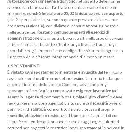
ristorazione con consegna a domicilio
nel rispetto delle norme
igienico sanitarie sia per l’attività di confezionamento che di
trasporto,
nonché fino alle ore 22,00 la ristorazione con asporto
(alle 21 per gli alcolici, secondo quanto previsto dalla recente
ordinanza regionale), con divieto di consumazione sul posto o
nelle adiacenze.
Restano comunque aperti gli esercizi di
somministrazione
di alimenti e bevande siti nelle aree di servizio
e rifornimento carburante situate lungo le autostrade, negli
ospedali e negli aeroporti, con obbligo di assicurare in ogni caso
il rispetto della distanza interpersonale di almeno un metro.
> SPOSTAMENTI
È vietato ogni spostamento in entrata e in uscita
dal terrirtorio
regionale nonché all’interno del medesimo territorio (e dunque
anche all’interno dello stesso Comune, salvo che per gli
spostamenti motivati da
comprovate esigenze lavorative
(ad
esempio l’agente di commercio che svolge il ‘giro clienti’ o deve
raggiungere la propria azienda) o situazioni di
necessità
ovvero
per motivi di
salute
. È consentito il rientro presso il proprio
domicilio, abitazione o residenza. Il transito sui territori di cui
sopra è consentito qualora necessario a raggiungere ulteriori
territori non soggetti a restrizioni negli spostamenti o nei casi in