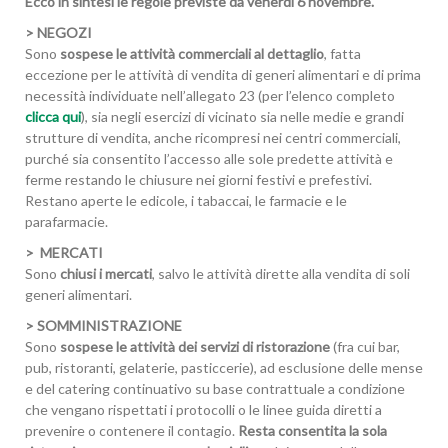
Ecco in sintesi le regole previste da venerdì 6 novembre.
> NEGOZI
Sono
sospese le attività commerciali al dettaglio
, fatta
eccezione per le attività di vendita di generi alimentari e di prima
necessità individuate nell’allegato 23 (per l’elenco completo
clicca qui
), sia negli esercizi di vicinato sia nelle medie e grandi
strutture di vendita, anche ricompresi nei centri commerciali,
purché sia consentito l’accesso alle sole predette attività e
ferme restando le chiusure nei giorni festivi e prefestivi.
Restano aperte le edicole, i tabaccai, le farmacie e le
parafarmacie.
> MERCATI
Sono
chiusi i mercati
, salvo le attività dirette alla vendita di soli
generi alimentari.
> SOMMINISTRAZIONE
Sono
sospese le attività dei servizi di ristorazione
(fra cui bar,
pub, ristoranti, gelaterie, pasticcerie), ad esclusione delle mense
e del catering continuativo su base contrattuale a condizione
che vengano rispettati i protocolli o le linee guida diretti a
prevenire o contenere il contagio.
Resta consentita la sola