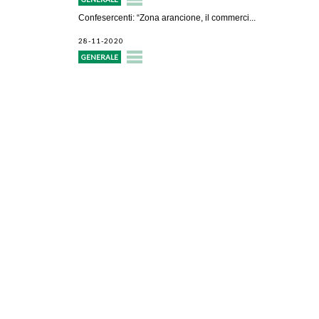
Confesercenti: “Zona arancione, il commerci...
28-11-2020
GENERALE
Avvio attività
Servizi alle imprese
Credito e finanziamenti
Rappresentanza di categoria
Formazione e aggiornamento
Consulenze e pareri
Patronato Pensionistico Itaco
Convenzioni e opportunità
CAT – Centro di assistenza tecnica