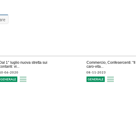
are
Dal 1° luglio nuova stretta sui
Commercio, Confesercenti: “Il
contanti: vi...
caro-vita...
10-06-2020
08-11-2023
GENERALE
GENERALE