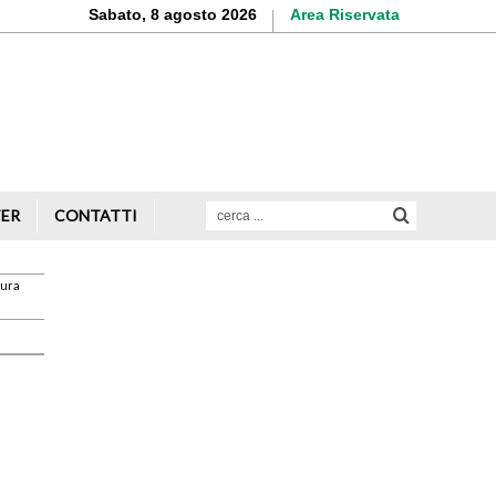
Sabato, 8 agosto 2026
Area Riservata
Aderisci o rinnova
la tua iscrizione
Scopri di più
TER
CONTATTI
gura
Avvio attività
Servizi alle imprese
Credito e finanziamenti
Rappresentanza di categoria
Formazione e aggiornamento