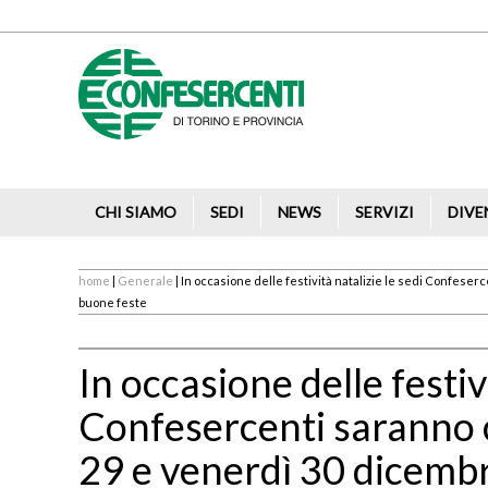
CHI SIAMO
SEDI
NEWS
SERVIZI
DIVE
home
|
Generale
| In occasione delle festività natalizie le sedi Confes
buone feste
In occasione delle festivi
Confesercenti saranno c
29 e venerdì 30 dicemb