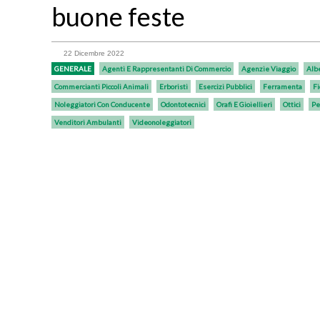
buone feste
22 Dicembre 2022
GENERALE
Agenti E Rappresentanti Di Commercio
Agenzie Viaggio
Alb
Commercianti Piccoli Animali
Erboristi
Esercizi Pubblici
Ferramenta
Fi
Noleggiatori Con Conducente
Odontotecnici
Orafi E Gioiellieri
Ottici
Pe
Venditori Ambulanti
Videonoleggiatori