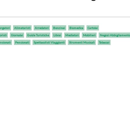
ergatori
Alimetaristi
Arredatori
Benzinai
Biomedica
Cartolai
oristi
Giornalai
Guide Turistiche
Librai
Mediatori
Mobilieri
Negozi Abbigliamento
nsionati
Pensionati
Spettacolisti Viaggianti
Strumenti Musicali
Tabaccai