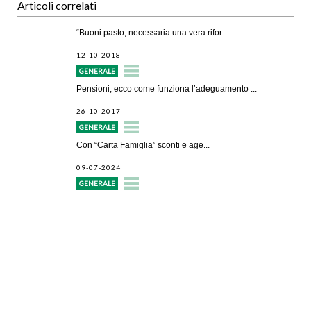
Articoli correlati
“Buoni pasto, necessaria una vera rifor...
12-10-2018
GENERALE
Pensioni, ecco come funziona l’adeguamento ...
26-10-2017
GENERALE
Con “Carta Famiglia” sconti e age...
09-07-2024
GENERALE
Avvio attività
Servizi alle imprese
Credito e finanziamenti
Rappresentanza di categoria