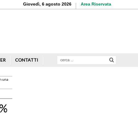
Giovedì, 6 agosto 2026
Area Riservata
Aderisci o rinnova
la tua iscrizione
Scopri di più
TER
CONTATTI
on una
Avvio attività
Servizi alle imprese
1%
Credito e finanziamenti
Rappresentanza di categoria
Formazione e aggiornamento