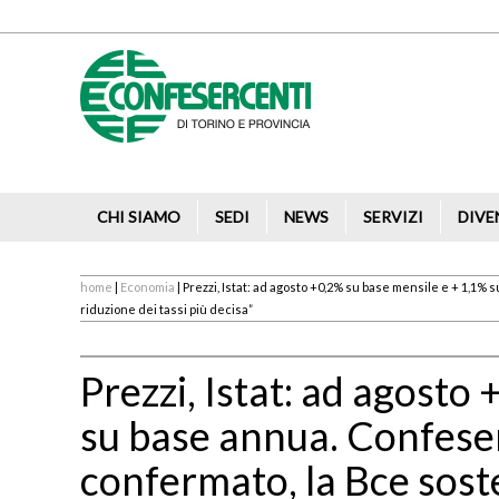
CHI SIAMO
SEDI
NEWS
SERVIZI
DIVE
home
|
Economia
| Prezzi, Istat: ad agosto +0,2% su base mensile e + 1,1
riduzione dei tassi più decisa”
Prezzi, Istat: ad agosto
su base annua. Confese
confermato, la Bce sost