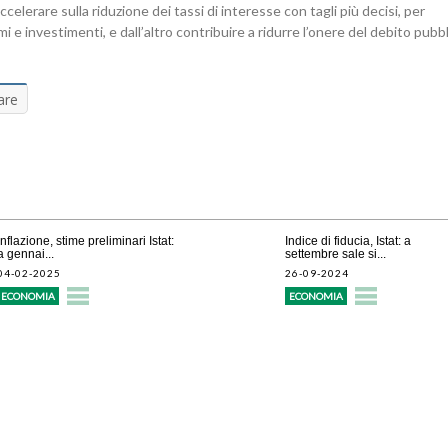
celerare sulla riduzione dei tassi di interesse con tagli più decisi, per
 e investimenti, e dall’altro contribuire a ridurre l’onere del debito pubb
are
Inflazione, stime preliminari Istat:
Indice di fiducia, Istat: a
a gennai...
settembre sale si...
04-02-2025
26-09-2024
ECONOMIA
ECONOMIA