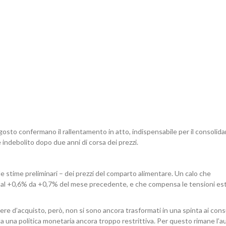
gosto confermano il rallentamento in atto, indispensabile per il consoli
 indebolito dopo due anni di corsa dei prezzi.
 alle stime preliminari – dei prezzi del comparto alimentare. Un calo che
già al +0,6% da +0,7% del mese precedente, e che compensa le tensioni es
ere d’acquisto, però, non si sono ancora trasformati in una spinta ai cons
da una politica monetaria ancora troppo restrittiva. Per questo rimane l’a