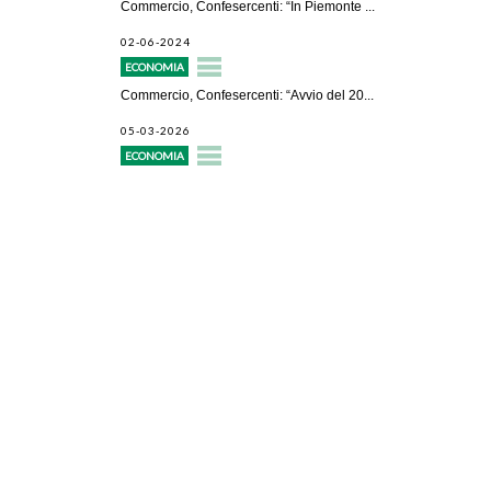
Commercio, Confesercenti: “In Piemonte ...
02-06-2024
ECONOMIA
Commercio, Confesercenti: “Avvio del 20...
05-03-2026
ECONOMIA
Avvio attività
Servizi alle imprese
Credito e finanziamenti
Rappresentanza di categoria
Formazione e aggiornamento
Consulenze e pareri
Patronato Pensionistico Itaco