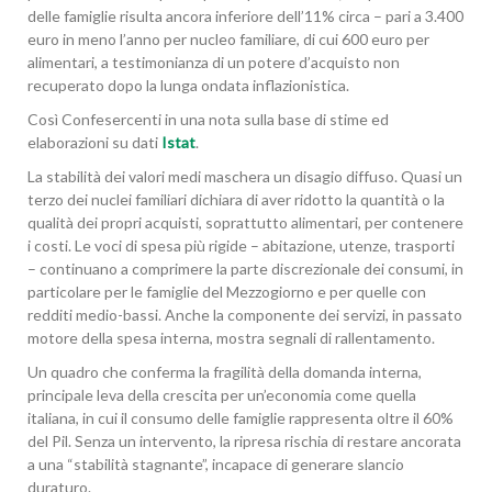
delle famiglie risulta ancora inferiore dell’11% circa – pari a 3.400
euro in meno l’anno per nucleo familiare, di cui 600 euro per
alimentari, a testimonianza di un potere d’acquisto non
recuperato dopo la lunga ondata inflazionistica.
Così Confesercenti in una nota sulla base di stime ed
elaborazioni su dati
Istat
.
La stabilità dei valori medi maschera un disagio diffuso. Quasi un
terzo dei nuclei familiari dichiara di aver ridotto la quantità o la
qualità dei propri acquisti, soprattutto alimentari, per contenere
i costi. Le voci di spesa più rigide – abitazione, utenze, trasporti
– continuano a comprimere la parte discrezionale dei consumi, in
particolare per le famiglie del Mezzogiorno e per quelle con
redditi medio-bassi. Anche la componente dei servizi, in passato
motore della spesa interna, mostra segnali di rallentamento.
Un quadro che conferma la fragilità della domanda interna,
principale leva della crescita per un’economia come quella
italiana, in cui il consumo delle famiglie rappresenta oltre il 60%
del Pil. Senza un intervento, la ripresa rischia di restare ancorata
a una “stabilità stagnante”, incapace di generare slancio
duraturo.