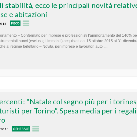
i stabilità, ecco le principali novità relativ
se e abitazioni
FISCO
2016
tamento – Confermato per imprese e professionisti l’ammortamento del 140% pe
 strumentali nuovi (esclusi gli immobili) acquistati dal 15 ottobre 2015 al 31 dicemb
he al regime forfettario – Novità, per imprese e lavoratori auto .....
rcenti: “Natale col segno più per i torines
 turisti per Torino”. Spesa media per i regali
ro
GENERALE
 2015