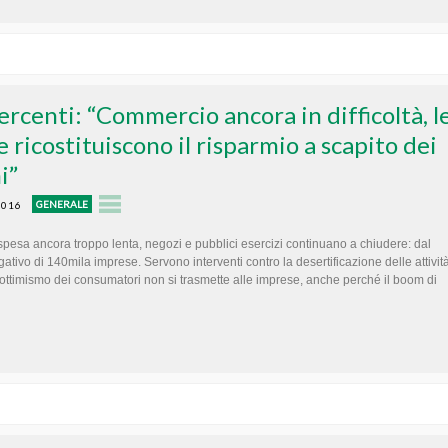
rcenti: “Commercio ancora in difficoltà, l
e ricostituiscono il risparmio a scapito dei
i”
GENERALE
2016
spesa ancora troppo lenta, negozi e pubblici esercizi continuano a chiudere: dal
ativo di 140mila imprese. Servono interventi contro la desertificazione delle attivit
ottimismo dei consumatori non si trasmette alle imprese, anche perché il boom di