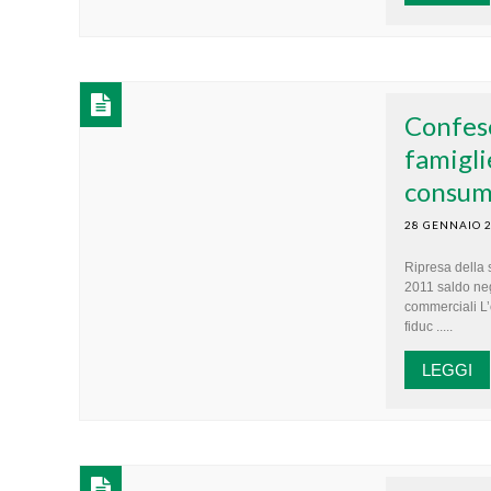
Confese
famigli
consum
28 GENNAIO 
Ripresa della 
2011 saldo neg
commerciali L’
fiduc .....
LEGGI