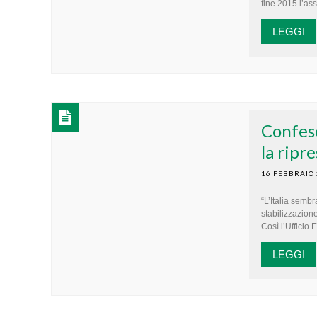
fine 2015 l’ass
LEGGI
Confese
la ripr
16 FEBBRAIO
“L’Italia sembr
stabilizzazione
Così l’Ufficio
LEGGI