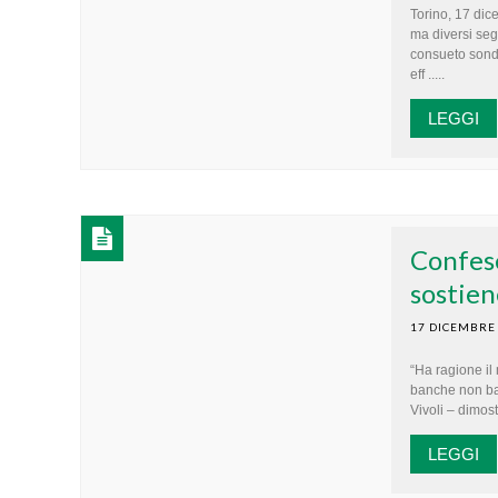
Torino, 17 dic
ma diversi se
consueto sonda
eff .....
LEGGI
Confese
sostien
17 DICEMBRE
“Ha ragione il
banche non bas
Vivoli – dimost
LEGGI