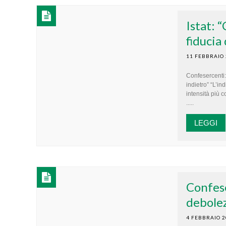
Istat: 
fiducia
11 FEBBRAIO
Confesercenti:
indietro” “L’i
intensità più 
.....
LEGGI
Confese
debole
4 FEBBRAIO 