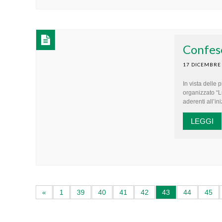
Confese
17 DICEMBRE
In vista delle
organizzato “L
aderenti all’iniz
LEGGI
«
1
39
40
41
42
43
44
45