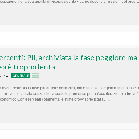
ociazione, nella sua qualità di vicepresidente vicario, dopo le dimissioni del prec ...
rcenti: Pil, archiviata la fase peggiore ma
esa è troppo lenta
GENERALE
 2016
a aver archiviato la fase più difficile della crisi, ma è rimasta congelata in una fase d
 dei livelli di attività senza che vi siano le premesse per un’accelerazione a breve”.
 Economico Confesercenti commenta le stime provvisorie Istat sul .....