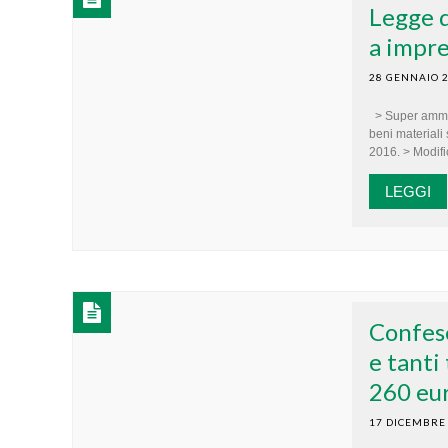
Legge d
a impre
28 GENNAIO 
> Super ammor
beni materiali
2016. > Modific
LEGGI
Confese
e tanti
260 eu
17 DICEMBRE