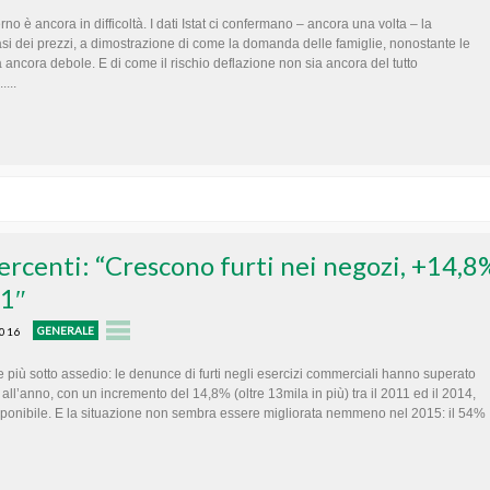
erno è ancora in difficoltà. I dati Istat ci confermano – ancora una volta – la
asi dei prezzi, a dimostrazione di come la domanda delle famiglie, nonostante le
a ancora debole. E di come il rischio deflazione non sia ancora del tutto
...
rcenti: “Crescono furti nei negozi, +14,8
11″
GENERALE
2016
più sotto assedio: le denunce di furti negli esercizi commerciali hanno superato
all’anno, con un incremento del 14,8% (oltre 13mila in più) tra il 2011 ed il 2014,
sponibile. E la situazione non sembra essere migliorata nemmeno nel 2015: il 54%