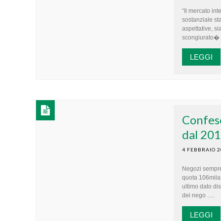
“Il mercato int
sostanziale st
aspettative, si
scongiurato� ..
LEGGI
Confese
dal 20
4 FEBBRAIO 
Negozi sempre 
quota 106mila 
ultimo dato di
dei nego .....
LEGGI