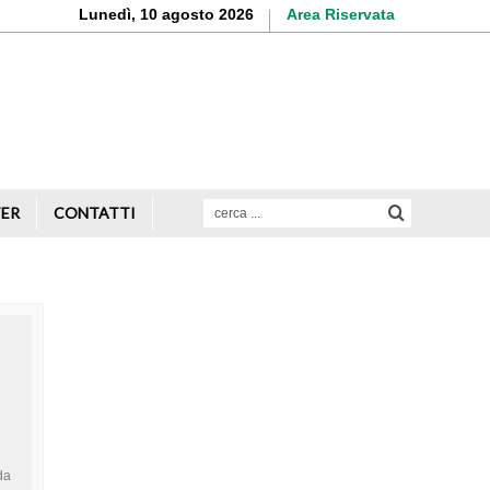
Lunedì, 10 agosto 2026
Area Riservata
Aderisci o rinnova
la tua iscrizione
Scopri di più
TER
CONTATTI
Avvio attività
Servizi alle imprese
Credito e finanziamenti
Rappresentanza di categoria
Formazione e aggiornamento
da