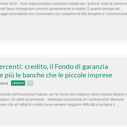
embre 2015 – Avrà segno positivo il prossimo Natale per i torinesi: nulla di clamoro
gnali fanno immaginare consumi generalmente in risalita. È quanto emerge dal
ggio prenatalizio fra i consumatori (un campione di 600 famiglie) e i commerciant
rcenti: credito, il Fondo di garanzia
e più le banche che le piccole imprese
CREDITO
 2015
 ministro dell’Economia Padoan, per far fronte alle esigenze delle imprese italiane l
tano. Gli ultimi avvenimenti – sottolinea il presidente di Confesercenti, Massimo
rano che gli istituti di credito hanno sempre maggiore difficoltà a svolgere il .....