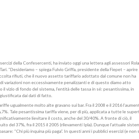
esercizi della Confesercenti, ha inviato oggi una lettera agli assessori Ro
ri. “Desideriamo – spiega Fulvio Griffa, presidente della Fiepet – aprire 
olta rifiuti, che il nuovo assetto tariffario adottato dal comune non ha
 – di variazioni non eccessivamente penalizzanti e di questo diamo atto
 vizio di fondo del sistema, l’entità delle tassa in sé: pesantissima, in
stificata dai dati di fatto.
riffe ugualmente molto alte gravano sui bar. Fra il 2008 e il 2016 l’aumen
36,7%. Tale pesantissima tariffa viene, per di più, applicata a tutte le superf
gnificativamente lievitare il costo, anche del 30/40%. A fronte di ciò, il
nuito del 37%, fra il 2015 il 2005 (rilevamenti Ipla). Dunque l’attuale siste
are: “Chi più inquina più paga”. In questi anni i pubblici esercizi (e non 