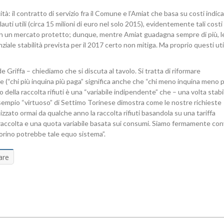
tà: il contratto di servizio fra il Comune e l’Amiat che basa su costi indicat
uti utili (circa 15 milioni di euro nel solo 2015), evidentemente tali cost
iù in un mercato protetto; dunque, mentre Amiat guadagna sempre di più, l
ale stabilità prevista per il 2017 certo non mitiga. Ma proprio questi util
e Griffa – chiediamo che si discuta al tavolo. Si tratta di riformare
e (“chi più inquina più paga” significa anche che “chi meno inquina meno 
 della raccolta rifiuti è una “variabile indipendente” che – una volta stabili
sempio “virtuoso” di Settimo Torinese dimostra come le nostre richieste
ato ormai da qualche anno la raccolta rifiuti basandola su una tariffa
di raccolta e una quota variabile basata sui consumi. Siamo fermamente con
orino potrebbe tale equo sistema”.
are