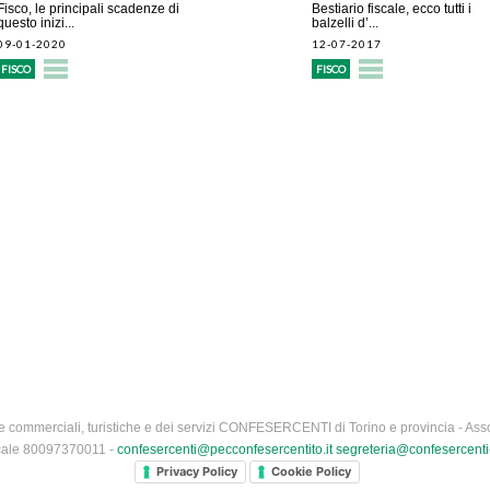
Fisco, le principali scadenze di
Bestiario fiscale, ecco tutti i
questo inizi...
balzelli d’...
09-01-2020
12-07-2017
FISCO
FISCO
 commerciali, turistiche e dei servizi CONFESERCENTI di Torino e provincia - Asso
iscale 80097370011 -
confesercenti@pecconfesercentito.it
segreteria@confesercenti-
Privacy Policy
Cookie Policy