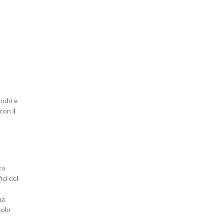
aderire o
rinnovare
l'adesione
lando e
con il
to
Acconsento al trattamento dei dati personali
ici del
(Visualizza qui l'informativa sulla privacy)
ma
solo