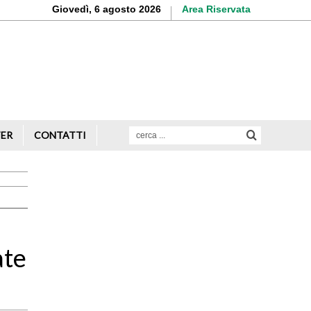
Giovedì, 6 agosto 2026
Area Riservata
Aderisci o rinnova
la tua iscrizione
Scopri di più
TER
CONTATTI
Avvio attività
Servizi alle imprese
Credito e finanziamenti
ate
Rappresentanza di categoria
Formazione e aggiornamento