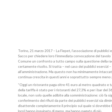
Torino, 21 marzo 2017 – La Fiepet, l’associazione di pubblici 
Sacco per chiedere loro l’immediata convocazione del tavolo Ta
Comune un confronto a tutto campo sulla questione della racc
certamente risolto. Si tratta – nel caso dei pubblici esercizi
all’amministrazione. Ma questo non ha minimamente intaccato il
continua crescita in questi anni e soprattutto sempre meno giu
“Oggi un ristorante paga oltre 41 euro al metro quadrato e ta
della tariffa è stato per i ristoranti del 27,3% e per i bar del 
locale, non solo quelle adibite alla somministrazione: ciò fa si
conferimento dei rifiuti da parte dei pubblici esercizi sia dimi
disattende completamente il principio sul quale si dovrebbe bas
loro) hanno inquinato di meno, ma hanno pagato di più.