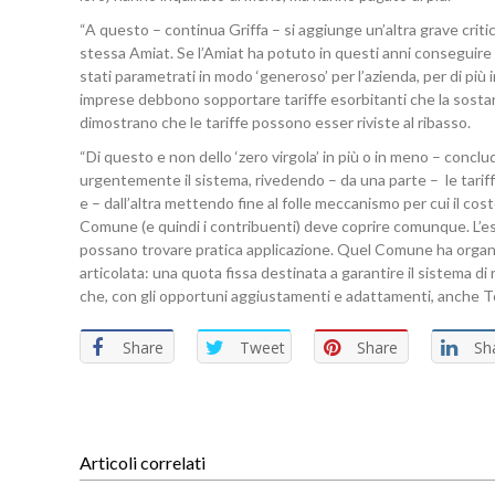
“A questo – continua Griffa – si aggiunge un’altra grave critici
stessa Amiat. Se l’Amiat ha potuto in questi anni conseguire la
stati parametrati in modo ‘generoso’ per l’azienda, per di p
imprese debbono sopportare tariffe esorbitanti che la sostanzi
dimostrano che le tariffe possono esser riviste al ribasso.
“Di questo e non dello ‘zero virgola’ in più o in meno – conclud
urgentemente il sistema, rivedendo – da una parte – le tariff
e – dall’altra mettendo fine al folle meccanismo per cui il costo
Comune (e quindi i contribuenti) deve coprire comunque. L’e
possano trovare pratica applicazione. Quel Comune ha organizz
articolata: una quota fissa destinata a garantire il sistema 
che, con gli opportuni aggiustamenti e adattamenti, anche T
Share
Tweet
Share
Sh
Articoli correlati