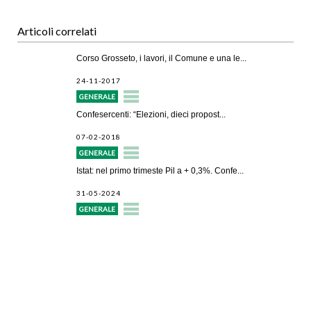
Articoli correlati
Corso Grosseto, i lavori, il Comune e una le...
24-11-2017
GENERALE
Confesercenti: “Elezioni, dieci propost...
07-02-2018
GENERALE
Istat: nel primo trimeste Pil a + 0,3%. Confe...
31-05-2024
GENERALE
Avvio attività
Servizi alle imprese
Credito e finanziamenti