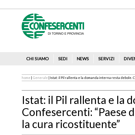
CHI SIAMO
SEDI
NEWS
SERVIZI
DIVE
home
|
Generale
| Istat: il Pil rallenta e la domanda interna resta debole. 
Istat: il Pil rallenta e 
Confesercenti: “Paese deb
la cura ricostituente”