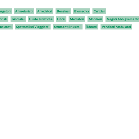
ergatori
Alimetaristi
Arredatori
Benzinai
Biomedica
Cartolai
oristi
Giornalai
Guide Turistiche
Librai
Mediatori
Mobilieri
Negozi Abbigliamento
nsionati
Spettacolisti Viaggianti
Strumenti Musicali
Tabaccai
Venditori Ambulanti