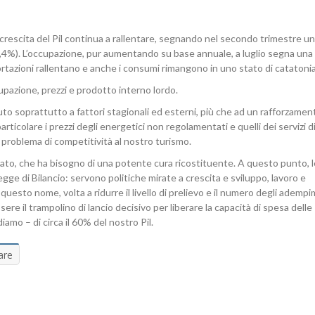
 crescita del Pil continua a rallentare, segnando nel secondo trimestre u
0,4%). L’occupazione, pur aumentando su base annuale, a luglio segna una
tazioni rallentano e anche i consumi rimangono in uno stato di catatonia
upazione, prezzi e prodotto interno lordo.
uto soprattutto a fattori stagionali ed esterni, più che ad un rafforzamen
articolare i prezzi degli energetici non regolamentati e quelli dei servizi d
 problema di competitività al nostro turismo.
to, che ha bisogno di una potente cura ricostituente. A questo punto, l
gge di Bilancio: servono politiche mirate a crescita e sviluppo, lavoro e
questo nome, volta a ridurre il livello di prelievo e il numero degli ademp
e il trampolino di lancio decisivo per liberare la capacità di spesa delle
iamo – di circa il 60% del nostro Pil.
are