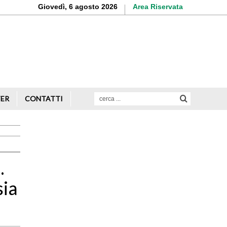
Giovedì, 6 agosto 2026
Area Riservata
Aderisci o rinnova
la tua iscrizione
Scopri di più
TER
CONTATTI
Avvio attività
Servizi alle imprese
.
Credito e finanziamenti
sia
Rappresentanza di categoria
Formazione e aggiornamento