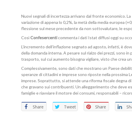
Nuovi segnali di incertezza arrivano dal fronte economico. La
variazione di appena lo 0,2%, la metà della media europea (+
flessione sul mese precedente da non sottovalutare, le espor
Così
Confesercenti
commenta i dati Istat diffusi oggi su occ
L’incremento dell’inflazione segnato ad agosto, infatti, è dov
della domanda interna. A pesare sul rialzo dei prezzi, sono in p
trasporto, sul cui aumento bisogna vigliare, visto che crea un
Complessivamente, sono dati che mostrano un Paese debilita
speranze di cittadini e imprese sono riposte nella prossima Le
imprese. Soprattutto, si attende una riforma fiscale degna di 
che gravano sui contribuenti. Un alleggerimento che deve esser
famiglie e riavviare il motore dei consumi, responsabili – ricord
Share
Tweet
Share
Sh