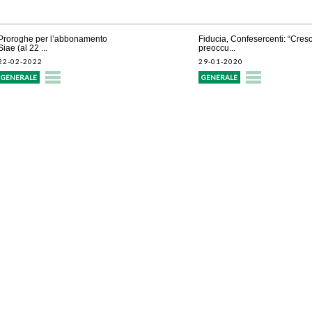
Proroghe per l’abbonamento
Fiducia, Confesercenti: “Cres
Siae (al 22 ...
preoccu...
22-02-2022
29-01-2020
GENERALE
GENERALE