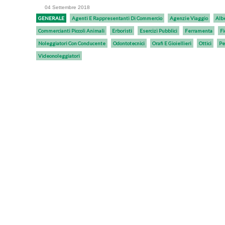
04 Settembre 2018
GENERALE
Agenti E Rappresentanti Di Commercio
Agenzie Viaggio
Alb
Commercianti Piccoli Animali
Erboristi
Esercizi Pubblici
Ferramenta
Fi
Noleggiatori Con Conducente
Odontotecnici
Orafi E Gioiellieri
Ottici
Pe
Videonoleggiatori