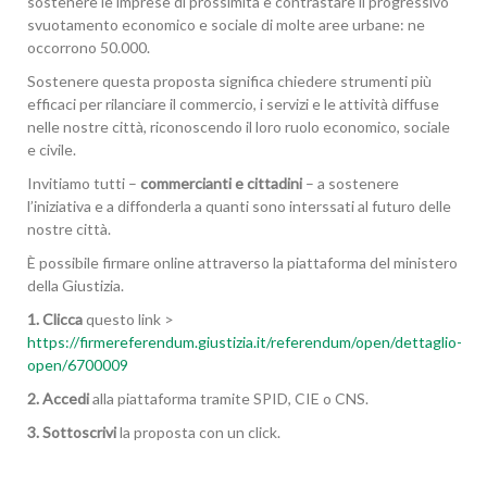
sostenere le imprese di prossimità e contrastare il progressivo
svuotamento economico e sociale di molte aree urbane: ne
occorrono 50.000.
Sostenere questa proposta significa chiedere strumenti più
efficaci per rilanciare il commercio, i servizi e le attività diffuse
nelle nostre città, riconoscendo il loro ruolo economico, sociale
e civile.
Invitiamo tutti –
commercianti e cittadini
– a sostenere
l’iniziativa e a diffonderla a quanti sono interssati al futuro delle
nostre città.
È possibile firmare online attraverso la piattaforma del ministero
della Giustizia.
1. Clicca
questo link >
https://firmereferendum.giustizia.it/referendum/open/dettaglio-
open/6700009
2. Accedi
alla piattaforma tramite SPID, CIE o CNS.
3. Sottoscrivi
la proposta con un click.