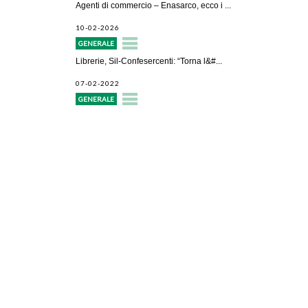
Agenti di commercio – Enasarco, ecco i ...
10-02-2026
GENERALE
Librerie, Sil-Confesercenti: “Torna l&#...
07-02-2022
GENERALE
Avvio attività
Servizi alle imprese
Credito e finanziamenti
Rappresentanza di categoria
Formazione e aggiornamento
Consulenze e pareri
Patronato Pensionistico Itaco