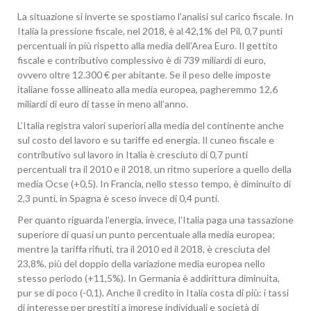
La situazione si inverte se spostiamo l’analisi sul carico fiscale. In
Italia la pressione fiscale, nel 2018, è al 42,1% del Pil, 0,7 punti
percentuali in più rispetto alla media dell’Area Euro. Il gettito
fiscale e contributivo complessivo è di 739 miliardi di euro,
ovvero oltre 12.300 € per abitante. Se il peso delle imposte
italiane fosse allineato alla media europea, pagheremmo 12,6
miliardi di euro di tasse in meno all’anno.
L’Italia registra valori superiori alla media del continente anche
sul costo del lavoro e su tariffe ed energia. Il cuneo fiscale e
contributivo sul lavoro in Italia è cresciuto di 0,7 punti
percentuali tra il 2010 e il 2018, un ritmo superiore a quello della
media Ocse (+0,5). In Francia, nello stesso tempo, è diminuito di
2,3 punti, in Spagna è sceso invece di 0,4 punti.
Per quanto riguarda l’energia, invece, l’Italia paga una tassazione
superiore di quasi un punto percentuale alla media europea;
mentre la tariffa rifiuti, tra il 2010 ed il 2018, è cresciuta del
23,8%, più del doppio della variazione media europea nello
stesso periodo (+11,5%). In Germania è addirittura diminuita,
pur se di poco (-0,1). Anche il credito in Italia costa di più: i tassi
di interesse per prestiti a imprese individuali e società di