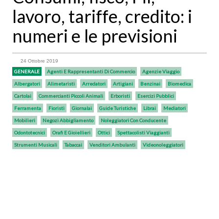
lavoro, tariffe, credito: i
numeri e le previsioni
24 Ottobre 2019
GENERALE
Agenti E Rappresentanti Di Commercio
Agenzie Viaggio
Albergatori
Alimetaristi
Arredatori
Artigiani
Benzinai
Biomedica
Cartolai
Commercianti Piccoli Animali
Erboristi
Esercizi Pubblici
Ferramenta
Fioristi
Giornalai
Guide Turistiche
Librai
Mediatori
Mobilieri
Negozi Abbigliamento
Noleggiatori Con Conducente
Odontotecnici
Orafi E Gioiellieri
Ottici
Spettacolisti Viaggianti
Strumenti Musicali
Tabaccai
Venditori Ambulanti
Videonoleggiatori