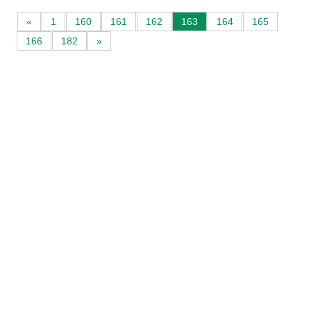
«
1
160
161
162
163
164
165
166
182
»
Avvio attività
Servizi alle imprese
Credito e finanziamenti
Rappresentanza di categoria
Formazione e aggiornamento
Consulenze e pareri
Patronato Pensionistico Itaco
Convenzioni e opportunità
CAT – Centro di assistenza tecnica