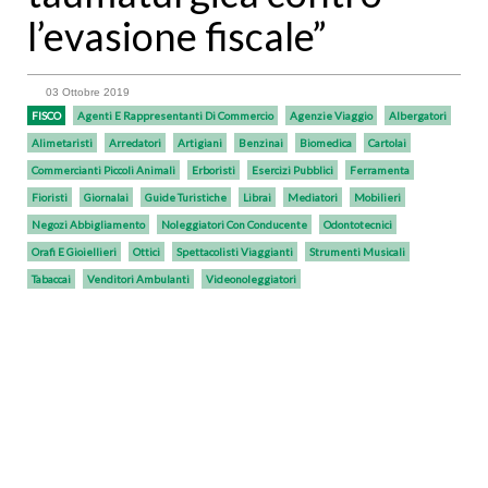
l’evasione fiscale”
03 Ottobre 2019
FISCO
Agenti E Rappresentanti Di Commercio
Agenzie Viaggio
Albergatori
Alimetaristi
Arredatori
Artigiani
Benzinai
Biomedica
Cartolai
Commercianti Piccoli Animali
Erboristi
Esercizi Pubblici
Ferramenta
Fioristi
Giornalai
Guide Turistiche
Librai
Mediatori
Mobilieri
Negozi Abbigliamento
Noleggiatori Con Conducente
Odontotecnici
Orafi E Gioiellieri
Ottici
Spettacolisti Viaggianti
Strumenti Musicali
Tabaccai
Venditori Ambulanti
Videonoleggiatori