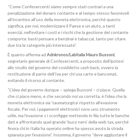
“Come Confesercenti siamo sempre stati contrari a una
penalizzazione del denaro contante e al tempo stesso favorevoli
all’incentivo all’uso della moneta elettronica, perché questo
significa, per noi, modernizzare il Paese e un aiuto, a tanti
esercizi, nell’evitare i costi e i rischi che la gestione del contante
comporta: basti pensare a benzinai e tabaccai, tanto per citare
due tra le categorie più interessate”.
È quanto afferma ad
Adnkronos/Labitalia
Mauro Bussoni
,
segretario generale di Confesercenti, a proposito dell’ipotesi
allo studio del governo del cosiddetto cash back, ovvero la
restituzione di parte dell’Iva per chi usa carte e bancomat,
evitando il ricorso al contante.
“L’idea del governo dunque – spiega Bussoni – ci piace. Quella
che ci piace meno, e che secondo noi va corretta, è l’idea che la
moneta elettronica sia ‘taumaturgica’ rispetto all’evasione
fiscale. Per noi, i pagamenti elettronici sono uno strumento
utile, ma l’evasione s i sconfigge mettendo in fila tutte le banche
dati e affrontando quel grande ‘buco nero’ della web tax, perché
finora chi in Italia ha operato online ha spesso avuto la strada
spianata per l’evasione”. Insomma, il governo “deve aggiustare il