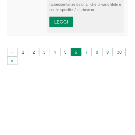
rappresentanze datoriali che, a vario titolo e
con le specificità di ciascun .....
LEGGI
«
1
2
3
4
5
6
7
8
9
30
»
Avvio attività
Servizi alle imprese
Credito e finanziamenti
Rappresentanza di categoria
Formazione e aggiornamento
Consulenze e pareri