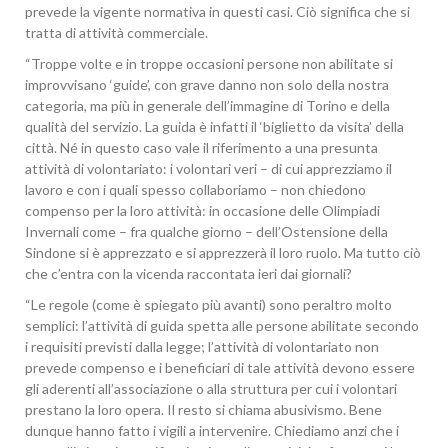
prevede la vigente normativa in questi casi. Ciò significa che si
tratta di attività commerciale.
“Troppe volte e in troppe occasioni persone non abilitate si
improvvisano ‘guide’, con grave danno non solo della nostra
categoria, ma più in generale dell’immagine di Torino e della
qualità del servizio. La guida è infatti il ‘biglietto da visita’ della
città. Né in questo caso vale il riferimento a una presunta
attività di volontariato: i volontari veri – di cui apprezziamo il
lavoro e con i quali spesso collaboriamo – non chiedono
compenso per la loro attività: in occasione delle Olimpiadi
Invernali come – fra qualche giorno – dell’Ostensione della
Sindone si è apprezzato e si apprezzerà il loro ruolo. Ma tutto ciò
che c’entra con la vicenda raccontata ieri dai giornali?
“Le regole (come è spiegato più avanti) sono peraltro molto
semplici: l’attività di guida spetta alle persone abilitate secondo
i requisiti previsti dalla legge; l’attività di volontariato non
prevede compenso e i beneficiari di tale attività devono essere
gli aderenti all’associazione o alla struttura per cui i volontari
prestano la loro opera. Il resto si chiama abusivismo. Bene
dunque hanno fatto i vigili a intervenire. Chiediamo anzi che i