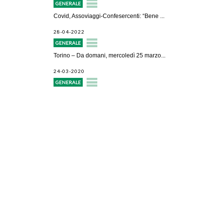
GENERALE
Covid, Assoviaggi-Confesercenti: “Bene ...
28-04-2022
GENERALE
Torino – Da domani, mercoledì 25 marzo...
24-03-2020
GENERALE
Avvio attività
Servizi alle imprese
Credito e finanziamenti
Rappresentanza di categoria
Formazione e aggiornamento
Consulenze e pareri