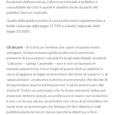
funzionari della provincia. L’elenco provinciale è pubblico e
consultabile da tutti e quindi è sarebbe facile da parte del
pubblico fare un controllo.
Quella della guida turistica è una professione regolamentata a
livello nazionale dalla legge 217/83 e a livello regionale della
legge 33/2001.
Gli abusivi
– Si tratta un termine che copre situazioni molto
variegate. Si improvvisano guide professori in pensione,
animatori di associazioni culturali fra le più improbabili, studenti.
“L’abusivo – spiega Caramello – non è solo un laureato in
materie umanistiche che si fregia di questi titoli accademici e
cerca di aggirare la legge investendosi del titolo di ‘esperto” o di
‘appassionato’; un abusivo è anche un pensionato che decide di
intraprendere questa attività perché ‘è tanto interessato alla
storia di Torino’, un volontario che ‘lo fa per passione’ (salvo poi
intascare rimborsi spese), un professore in orario non scolastico
e non con la sua classe, un precario che cerca di arrotondare nei
week end, un archeologo che dichiara di ‘fare didattica’ sulla
pubblica piazza (e non in classe, perché la didattica si fa in