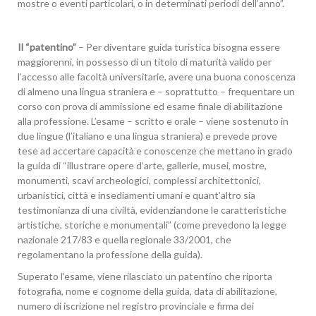
mostre o eventi particolari, o in determinati periodi dell’anno”.
Il “patentino”
– Per diventare guida turistica bisogna essere
maggiorenni, in possesso di un titolo di maturità valido per
l’accesso alle facoltà universitarie, avere una buona conoscenza
di almeno una lingua straniera e – soprattutto – frequentare un
corso con prova di ammissione ed esame finale di abilitazione
alla professione. L’esame – scritto e orale – viene sostenuto in
due lingue (l’italiano e una lingua straniera) e prevede prove
tese ad accertare capacità e conoscenze che mettano in grado
la guida di “illustrare opere d’arte, gallerie, musei, mostre,
monumenti, scavi archeologici, complessi architettonici,
urbanistici, città e insediamenti umani e quant’altro sia
testimonianza di una civiltà, evidenziandone le caratteristiche
artistiche, storiche e monumentali” (come prevedono la legge
nazionale 217/83 e quella regionale 33/2001, che
regolamentano la professione della guida).
Superato l’esame, viene rilasciato un patentino che riporta
fotografia, nome e cognome della guida, data di abilitazione,
numero di iscrizione nel registro provinciale e firma dei