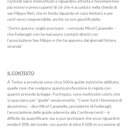
controlli siano intensificati e riguardino attività e fenomeni ben
più estesi e preoccupanti di ciò che è accaduto nella chieda di
san Filippo Neri, che in fondo riguarda un caso limitato e per
certi versi comprensibile, anche se non giustificabile.
“Detto questo, voglio precisare – conclude Micol Caramello –
che Federagit non ha mai avuto contatti diretti con
l’associazione San Filippo e che ha appreso dai giornali l’intera
vicenda”
IL CONTESTO
A Torino e provincia sono circa 500 le guide turistiche abilitate,
quelle cioè che svolgono questa professione in regola con
quanto prevede la legge. Purtroppo, sono moltissimi coloro che
si spacciano per “guide” senza esserlo. “Come tutti i fenomeni di
abusivismo – dice Micol Caramello, presidente di Federagit,
l’associazione delle guide aderente alla Confesercenti – è
difficile da quantificare, ma si può ipotizzare che esso riguardi in
media il 30% del totale, con punte di oltre il 50% in occasione di