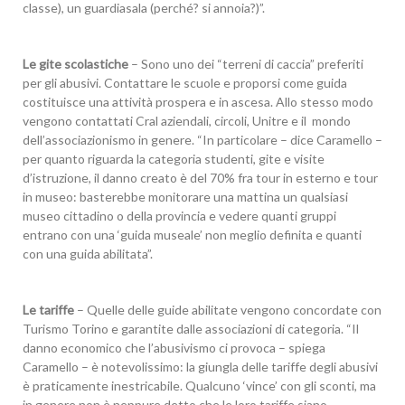
classe), un guardiasala (perché? si annoia?)”.
Le gite scolastiche
– Sono uno dei “terreni di caccia” preferiti
per gli abusivi. Contattare le scuole e proporsi come guida
costituisce una attività prospera e in ascesa. Allo stesso modo
vengono contattati Cral aziendali, circoli, Unitre e il mondo
dell’associazionismo in genere. “In particolare – dice Caramello –
per quanto riguarda la categoria studenti, gite e visite
d’istruzione, il danno creato è del 70% fra tour in esterno e tour
in museo: basterebbe monitorare una mattina un qualsiasi
museo cittadino o della provincia e vedere quanti gruppi
entrano con una ‘guida museale’ non meglio definita e quanti
con una guida abilitata”.
Le tariffe
– Quelle delle guide abilitate vengono concordate con
Turismo Torino e garantite dalle associazioni di categoria. “Il
danno economico che l’abusivismo ci provoca – spiega
Caramello – è notevolissimo: la giungla delle tariffe degli abusivi
è praticamente inestricabile. Qualcuno ‘vince’ con gli sconti, ma
in genere non è neppure detto che le loro tariffe siano